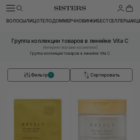
ВОЛОСЫ
ЛИЦО
ТЕЛО
ДОМ
МЕРЧ
НОВИНКИ
БЕСТСЕЛЛЕРЫ
АКЦ
Группа коллекции товаров в линейке Vita C
|
Интернет магазин косметики
Группа коллекции товаров в линейке Vita C
Фильтр
Сортировать
1