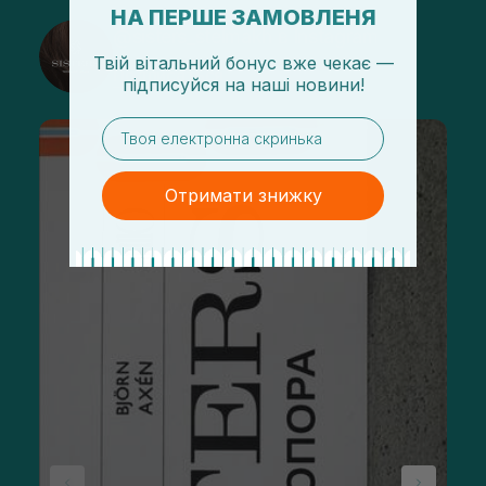
НА ПЕРШЕ ЗАМОВЛЕНЯ
@sisters_stelmakh в Instagram
Твій вітальний бонус вже чекає —
Подписаться
підписуйся
на
наші новини!
email
Отримати знижку