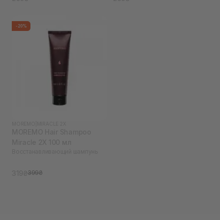
-20%
MOREMO
|
MIRACLE 2X
MOREMO Hair Shampoo
Miracle 2X 100 мл
Восстанавливающий шампунь
319₴
399₴