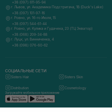
+38 (097) 611-95-94
г. Львов, ул. Академика Подстригача, 1В (Duck's Lake)
+38 (097) 101-97-16
г. Ровно, ул. 16-го Июля, 15
+38 (097) 544-61-44
г. Ровно, ул. Кулика и Гудачека, 23 (ТЦ Экватор)
+38 (068) 209-34-88
г. Луцк, ул. Винниченка, 4
+38 (098) 076-60-62
СОЦИАЛЬНЫЕ СЕТИ
Sisters Hair
Sisters Skin
Distribution
Cosmetology
Загружайте мобильное приложение