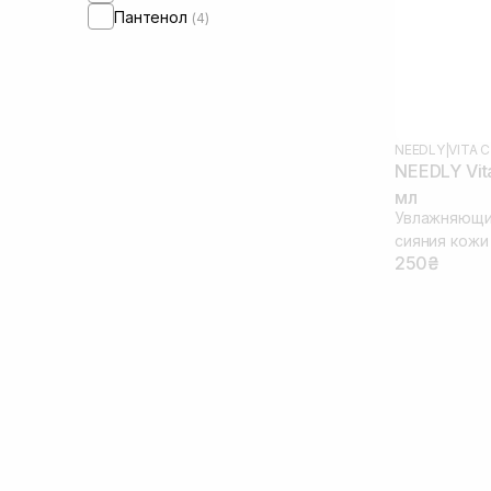
Пантенол
(4)
NEEDLY
|
VITA C
NEEDLY Vit
мл
Увлажняющий
сияния кожи
250₴