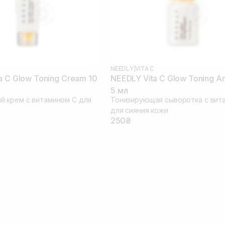
NEEDLY
|
VITA C
a C Glow Toning Cream 10
NEEDLY Vita C Glow Toning A
5 мл
 крем с витамином С для
Тонизирующая сыворотка с вит
для сияния кожи
250₴