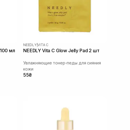
NEEDLY
|
VITA C
 100 мл
NEEDLY Vita C Glow Jelly Pad 2 шт
Увлажняющие тонер-педы для сияния
кожи
55₴