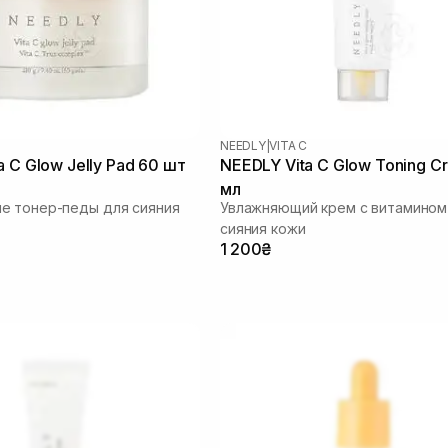
NEEDLY
|
VITA C
a C Glow Jelly Pad 60 шт
NEEDLY Vita C Glow Toning C
мл
е тонер-педы для сияния
Увлажняющий крем с витамином
сияния кожи
1 200₴