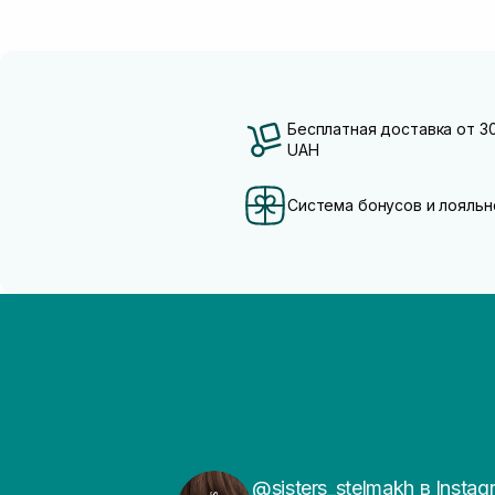
Бесплатная доставка от 3
UAH
Система бонусов и лояльн
@sisters_stelmakh в Instag