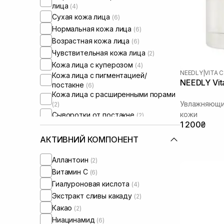
лица
(4)
Сухая кожа лица
(6)
Нормальная кожа лица
(6)
Возрастная кожа лица
(6)
Чувствительная кожа лица
(2)
Кожа лица с куперозом
(4)
NEEDLY
|
VITA C
Кожа лица с пигментацией/
NEEDLY Vit
постакне
(6)
Кожа лица с расширенными порами
Увлажняющи
(2)
кожи
Сыворотки от постакне
(2)
1 200₴
АКТИВНИЙ КОМПОНЕНТ
Аллантоин
(2)
Витамин C
(6)
Гиалуроновая кислота
(4)
Экстракт сливы какаду
(2)
Какао
(2)
Ниацинамид
(6)