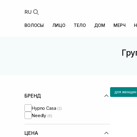
RU
ВОЛОСЫ
ЛИЦО
ТЕЛО
ДОМ
МЕРЧ
Н
Гру
для женщин
БРЕНД
Hypno Casa
(2)
Needly
(6)
ЦЕНА