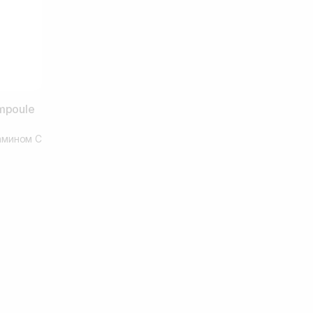
mpoule
амином С