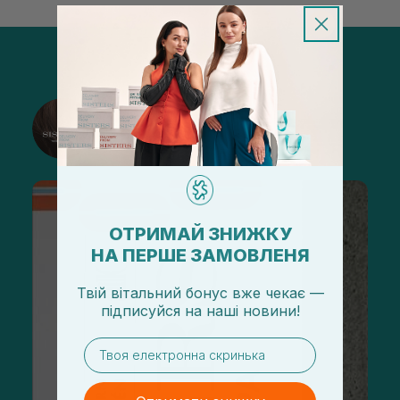
@sisters_stelmakh в Instagram
Подписаться
ОТРИМАЙ ЗНИЖКУ
НА ПЕРШЕ ЗАМОВЛЕНЯ
Твій вітальний бонус вже чекає —
підписуйся
на
наші новини!
email