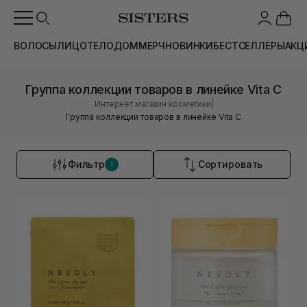
ВОЛОСЫ
ЛИЦО
ТЕЛО
ДОМ
МЕРЧ
НОВИНКИ
БЕСТСЕЛЛЕРЫ
АКЦ
Группа коллекции товаров в линейке Vita C
|
Интернет магазин косметики
Группа коллекции товаров в линейке Vita C
Фильтр
Сортировать
1