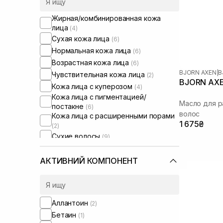
Жирная/комбинированная кожа
лица
(4)
Сухая кожа лица
(6)
Нормальная кожа лица
(6)
Возрастная кожа лица
(6)
BJORN AXEN
|
B
Чувствительная кожа лица
(2)
BJORN AXEN
Кожа лица с куперозом
(4)
Кожа лица с пигментацией/
Масло для р
постакне
(6)
волос
Кожа лица с расширенными порами
1 675₴
(2)
Сухие волосы
(9)
Поврежденные волосы
(9)
Пористые волосы
АКТИВНИЙ КОМПОНЕНТ
(9)
Вьющиеся волосы
(7)
Окрашенные волосы
(4)
Тонкие волосы
(3)
Аллантоин
(2)
Ломкие волосы
(3)
Бетаин
(1)
Для разглаживания волос
(8)