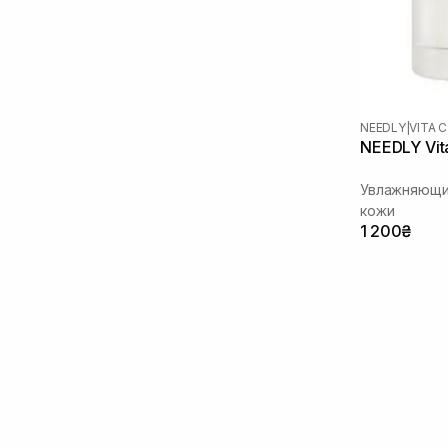
NEEDLY
|
VITA C
NEEDLY Vit
Увлажняющи
кожи
1 200₴