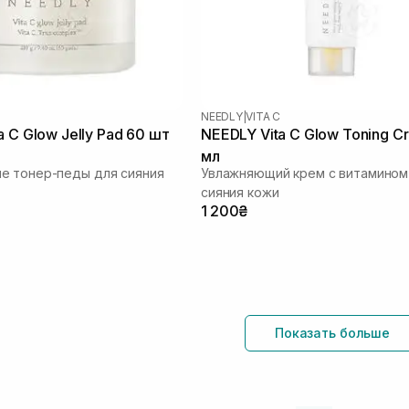
NEEDLY
|
VITA C
a C Glow Jelly Pad 60 шт
NEEDLY Vita C Glow Toning C
мл
е тонер-педы для сияния
Увлажняющий крем с витамином
сияния кожи
1 200₴
Показать больше