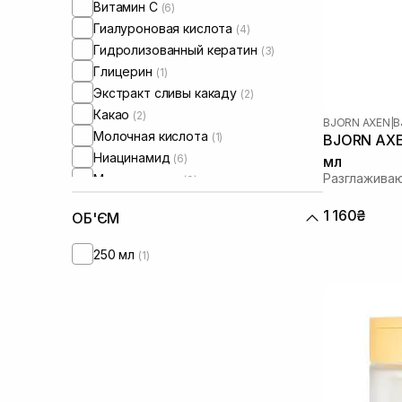
Витамин C
(6)
Сыворотки от постакне
(2)
Гиалуроновая кислота
(4)
Гидролизованный кератин
(3)
Глицерин
(1)
Экстракт сливы какаду
(2)
Какао
(2)
BJORN AXEN
|
B
Молочная кислота
(1)
BJORN AXEN
Ниацинамид
(6)
мл
Разглажива
Масло арганы
(9)
Масло подсолнечника
(2)
1 160₴
ОБ'ЄМ
Пантенол
(4)
Пребиотики
(5)
250 мл
(1)
Протеины
(5)
Токоферол
(1)