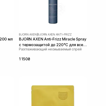
BJORN AXEN
|
BJORN AXEN ANTI-FRIZZ
 200 мл
BJORN AXEN Anti-Frizz Miracle Spray
с термозащитой до 220°C для всех
Разглаживающий несмываемый спрей
типов волос 150 мл
1 150₴