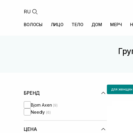
RU
ВОЛОСЫ
ЛИЦО
ТЕЛО
ДОМ
МЕРЧ
Н
Гру
для женщин
БРЕНД
Bjorn Axen
(9)
Needly
(6)
ЦЕНА