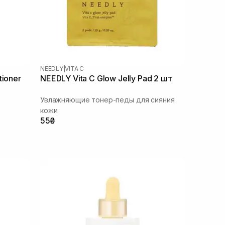
NEEDLY
|
VITA C
tioner
NEEDLY Vita C Glow Jelly Pad 2 шт
Увлажняющие тонер-педы для сияния
кожи
55₴