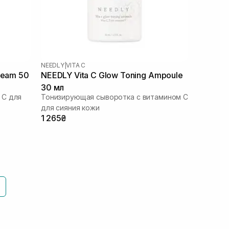
NEEDLY
|
VITA C
ream 50
NEEDLY Vita C Glow Toning Ampoule
30 мл
 С для
Тонизирующая сыворотка с витамином С
для сияния кожи
1 265₴