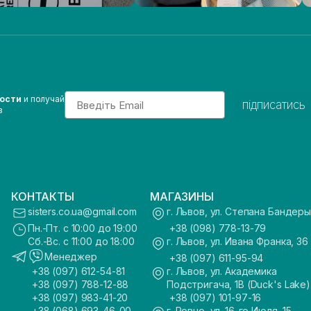
Email
вости
и получай
підписатись
з
КОНТАКТЫ
МАГАЗИНЫ
sisters.co.ua@gmail.com
г. Львов, ул. Степана Бандеры
Пн.-Пт. с 10:00 до 19:00
+38 (098) 778-13-79
Сб.-Вс. с 11:00 до 18:00
г. Львов, ул. Ивана Франка, 36
Менеджер
+38 (097) 611-95-94
+38 (097) 612-54-81
г. Львов, ул. Академика
+38 (097) 788-12-88
Подстригача, 1В (Duck's Lake)
+38 (097) 983-41-20
+38 (097) 101-97-16
+38 (068) 693-46-00
г. Ровно, ул. 16-го Июля, 15