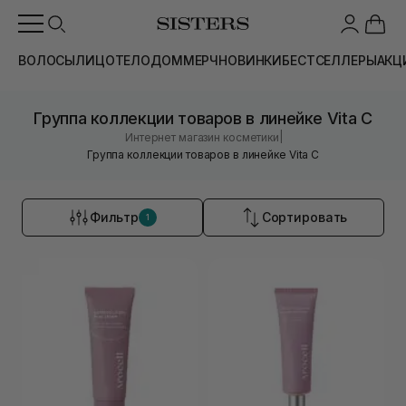
ВОЛОСЫ
ЛИЦО
ТЕЛО
ДОМ
МЕРЧ
НОВИНКИ
БЕСТСЕЛЛЕРЫ
АКЦ
Группа коллекции товаров в линейке Vita C
|
Интернет магазин косметики
Группа коллекции товаров в линейке Vita C
Фильтр
Сортировать
1