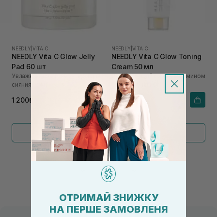
NEEDLY
|
VITA C
NEEDLY
|
VITA C
NEEDLY Vita C Glow Jelly
NEEDLY Vita C Glow Toning
Pad 60 шт
Cream 50 мл
Увлажняющие тонер-педы для
Увлажняющий крем с витамином
сияния кожи
С для сияния кожи
1 200₴
1 200₴
Показать больше
←
1
2
→
ОТРИМАЙ ЗНИЖКУ
НА ПЕРШЕ ЗАМОВЛЕНЯ