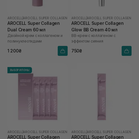
AROCELL
|
AROCELL SUPER COLLAGEN
AROCELL
|
AROCELL SUPER COLLAGEN
AROCELL Super Collagen
AROCELL Super Collagen
Dual Cream 60 мл
Glow BB Cream 40 мл
Двойной крем с коллагеном и
ВВ-крем с коллагеном с
полинуклеотидами
эффектом сияния
1 200₴
750₴
ВЫБОР ИЛОНЫ
AROCELL
|
AROCELL SUPER COLLAGEN
AROCELL
|
AROCELL SUPER COLLAGEN
AROCELL Super Collagen
AROCELL Super Collagen