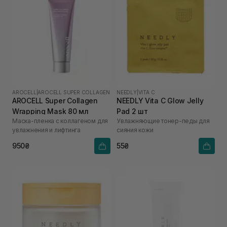
AROCELL
|
AROCELL SUPER COLLAGEN
NEEDLY
|
VITA C
AROCELL Super Collagen
NEEDLY Vita C Glow Jelly
Wrapping Mask 80 мл
Pad 2 шт
Маска-пленка с коллагеном для
Увлажняющие тонер-педы для
увлажнения и лифтинга
сияния кожи
950₴
55₴