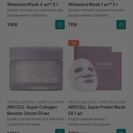
Wrapping Mask 4 шт* 5 г
Wrapping Mask 1 шт* 5 г
Маска-пленка с коллагеном для
Маска-пленка с коллагеном для
увлажнения и лифтинга
увлажнения и лифтинга
350₴
110₴
-10%
AROCELL
|
AROCELL SUPER COLLAGEN
AROCELL
|
AROCELL SUPER COLLAGEN
AROCELL Super Collagen
AROCELL Super Power Mask
Booster Cream 50 мл
EX 1 шт
Крем с коллагеном для лифтинга
Гидрогелевая маска с
и укрепления кожи
коллагеном и 10 видами
гиалуроновой кислоты