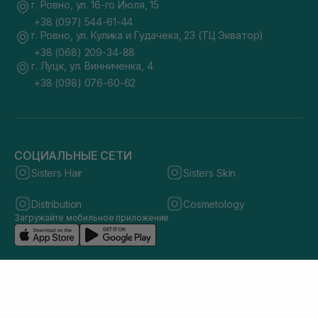
г. Ровно, ул. 16-го Июля, 15
+38 (097) 544-61-44
г. Ровно, ул. Кулика и Гудачека, 23 (ТЦ Экватор)
+38 (068) 209-34-88
г. Луцк, ул. Винниченка, 4
+38 (098) 076-60-62
СОЦИАЛЬНЫЕ СЕТИ
Sisters Hair
Sisters Skin
Distribution
Cosmetology
Загружайте мобильное приложение
© 2026 sisters.co.ua. Все права защищены