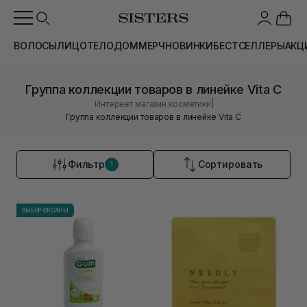
ВОЛОСЫ
ЛИЦО
ТЕЛО
ДОМ
МЕРЧ
НОВИНКИ
БЕСТСЕЛЛЕРЫ
АКЦ
Группа коллекции товаров в линейке Vita C
|
Интернет магазин косметики
Группа коллекции товаров в линейке Vita C
Фильтр
Сортировать
1
ВЫБОР ОКСАНЫ