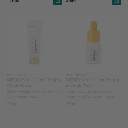
1 265₴
306₴
NEEDLY
|
VITA C
NEEDLY
|
VITA C
NEEDLY Vita C Glow Toning
NEEDLY Vita C Glow Toning
Cream 10 мл
Ampoule 5 мл
Увлажняющий крем с витамином
Тонизирующая сыворотка с
С для сияния кожи
витамином С для сияния кожи
250₴
250₴