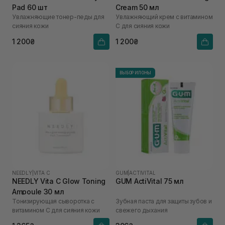
Pad 60 шт
Cream 50 мл
Увлажняющие тонер-педы для
Увлажняющий крем с витамином
сияния кожи
С для сияния кожи
1 200₴
1 200₴
ВЫБОР ИЛОНЫ
NEEDLY
|
VITA C
GUM
|
ACTIVITAL
NEEDLY Vita C Glow Toning
GUM ActiVital 75 мл
Ampoule 30 мл
Тонизирующая сыворотка с
Зубная паста для защиты зубов и
витамином С для сияния кожи
свежего дыхания