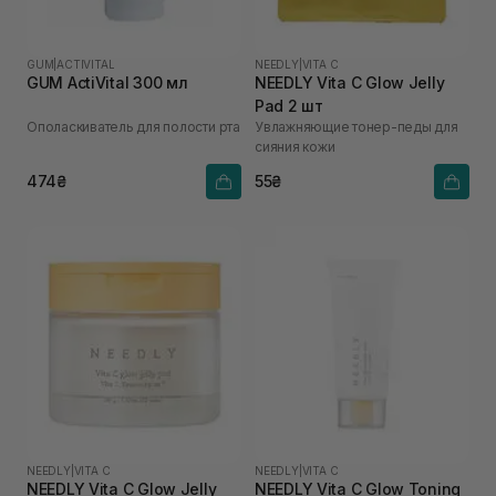
GUM
|
ACTIVITAL
NEEDLY
|
VITA C
GUM ActiVital 300 мл
NEEDLY Vita C Glow Jelly
Pad 2 шт
Ополаскиватель для полости рта
Увлажняющие тонер-педы для
сияния кожи
474₴
55₴
NEEDLY
|
VITA C
NEEDLY
|
VITA C
NEEDLY Vita C Glow Jelly
NEEDLY Vita C Glow Toning