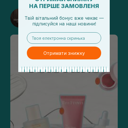
НА ПЕРШЕ ЗАМОВЛЕНЯ
@sisters_stelmakh в Instagram
Твій вітальний бонус вже чекає —
Подписаться
підписуйся
на
наші новини!
email
Отримати знижку