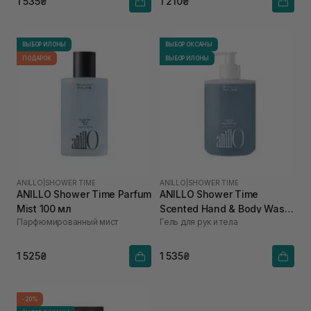
1 535₴
1 210₴
ВЫБОР ИЛОНЫ
ВЫБОР ОКСАНЫ
ПОДАРОК
ВЫБОР ИЛОНЫ
ANILLO
|
SHOWER TIME
ANILLO
|
SHOWER TIME
ANILLO Shower Time Parfum
ANILLO Shower Time
Mist 100 мл
Scented Hand & Body Wash
Парфюмированный мист
Гель для рук и тела
450 мл
1 525₴
1 535₴
-20%