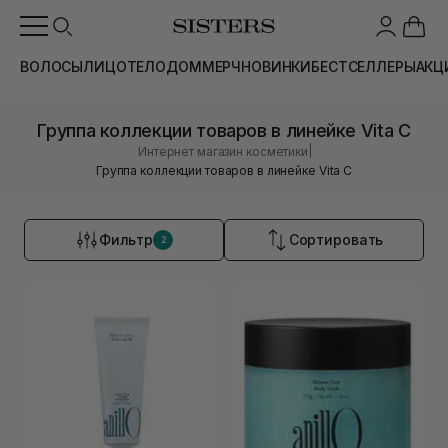
ВОЛОСЫ
ЛИЦО
ТЕЛО
ДОМ
МЕРЧ
НОВИНКИ
БЕСТСЕЛЛЕРЫ
АКЦ
Группа коллекции товаров в линейке Vita C
|
Интернет магазин косметики
Группа коллекции товаров в линейке Vita C
Фильтр
Сортировать
2