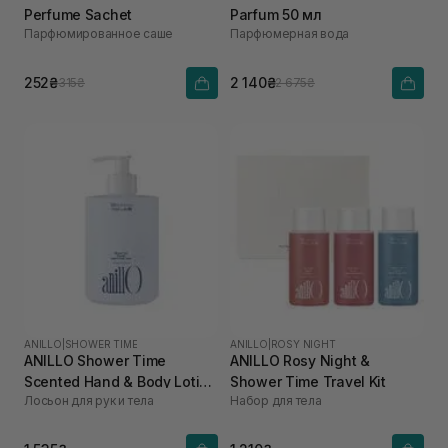
Perfume Sachet
Parfum 50 мл
Парфюмированное саше
Парфюмерная вода
252₴
2 140₴
315₴
2 675₴
ANILLO
|
SHOWER TIME
ANILLO
|
ROSY NIGHT
ANILLO Shower Time
ANILLO Rosy Night &
Scented Hand & Body Lotion
Shower Time Travel Kit
Лосьон для рук и тела
Набор для тела
450 мл