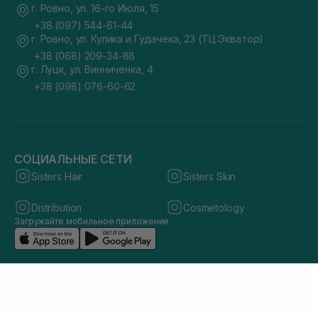
г. Ровно, ул. 16-го Июля, 15
+38 (097) 544-61-44
г. Ровно, ул. Кулика и Гудачека, 23 (ТЦ Экватор)
+38 (068) 209-34-88
г. Луцк, ул. Винниченка, 4
+38 (098) 076-60-62
СОЦИАЛЬНЫЕ СЕТИ
Sisters Hair
Sisters Skin
Distribution
Cosmetology
Загружайте мобильное приложение
© 2026 sisters.co.ua. Все права защищены