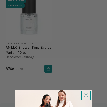
ВЫБОР ОКСАНЫ
ВЫБОР ИЛОНЫ
ANILLO
|
SHOWER TIME
ANILLO Shower Time Eau de
Parfum 10 мл
Парфюмерная вода
876₴
1 095₴