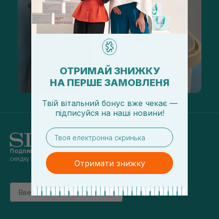
ОТРИМАЙ ЗНИЖКУ
НА ПЕРШЕ ЗАМОВЛЕНЯ
Твій вітальний бонус вже чекає —
підписуйся
на
наші новини!
email
Подпишись на наши новости
и получай
скидку 5% на первый заказ
Отримати знижку
Email
підписатись