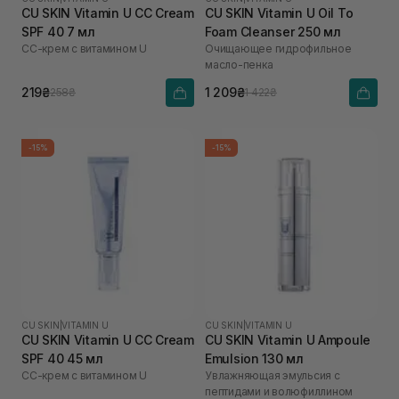
CU SKIN Vitamin U CC Cream
CU SKIN Vitamin U Oil To
SPF 40 7 мл
Foam Cleanser 250 мл
СС-крем с витамином U
Очищающее гидрофильное
масло-пенка
219₴
1 209₴
258₴
1 422₴
-15%
-15%
CU SKIN
|
VITAMIN U
CU SKIN
|
VITAMIN U
CU SKIN Vitamin U CC Cream
CU SKIN Vitamin U Ampoule
SPF 40 45 мл
Emulsion 130 мл
СС-крем с витамином U
Увлажняющая эмульсия с
пептидами и волюфиллином