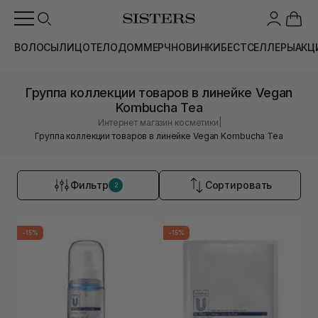
ВОЛОСЫ
ЛИЦО
ТЕЛО
ДОМ
МЕРЧ
НОВИНКИ
БЕСТСЕЛЛЕРЫ
АКЦ
Группа коллекции товаров в линейке Vegan
Kombucha Tea
|
Интернет магазин косметики
Группа коллекции товаров в линейке Vegan Kombucha Tea
Фильтр
Сортировать
2
-15%
-15%