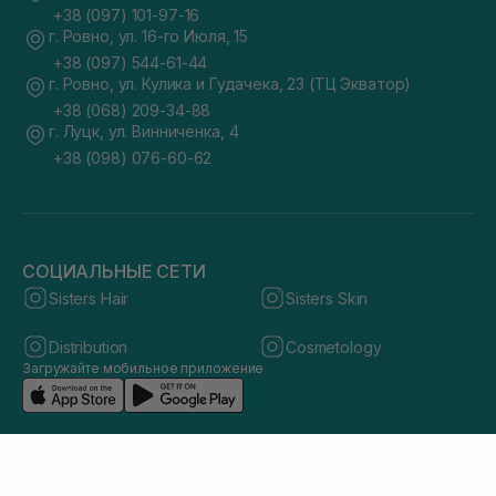
+38 (097) 101-97-16
г. Ровно, ул. 16-го Июля, 15
+38 (097) 544-61-44
г. Ровно, ул. Кулика и Гудачека, 23 (ТЦ Экватор)
+38 (068) 209-34-88
г. Луцк, ул. Винниченка, 4
+38 (098) 076-60-62
СОЦИАЛЬНЫЕ СЕТИ
Sisters Hair
Sisters Skin
Distribution
Cosmetology
Загружайте мобильное приложение