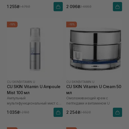
1 255₴
2 096₴
1 476₴
2 466₴
-15%
-15%
CU SKIN
|
VITAMIN U
CU SKIN
|
VITAMIN U
CU SKIN Vitamin U Ampoule
CU SKIN Vitamin U Cream 50
Mist 100 мл
мл
Ампульный
Омолаживающий крем с
мультифункциональный мист с
пептидами и витамином U
витамином U
1 035₴
2 254₴
1 218₴
2 652₴