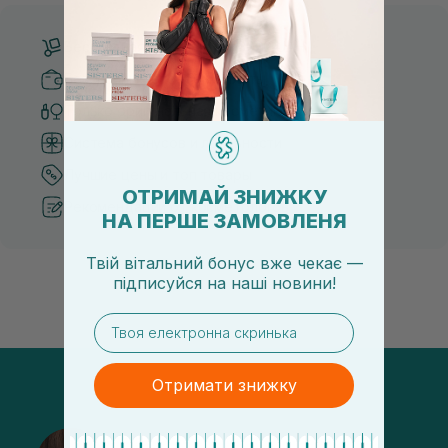
Бесплатная доставка от 3000 UAH
Безопасные способы оплаты
Только оригинальная косметика
Система бонусов и лояльности
Лучшие цены и топ товары
ОТРИМАЙ ЗНИЖКУ
Рекомендации от косметологов
НА ПЕРШЕ ЗАМОВЛЕНЯ
Твій вітальний бонус вже чекає —
підписуйся
на
наші новини!
email
Отримати знижку
@sisters_stelmakh в Instagram