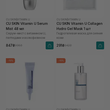
CU SKIN
|
VITAMIN U
CU SKIN
|
VITAMIN U
CU SKIN Vitamin U Serum
CU SKIN Vitamin U Collagen
Mist 48 мл
Hydro Gel Mask 1 шт
Серум-мист с витамином U,
Гидрогелевая маска для сияния
пептидами и волюфилином
кожи
847₴
291₴
996₴
342₴
-15%
-15%
CU SKIN
|
VITAMIN U
CU SKIN
|
VITAMIN U