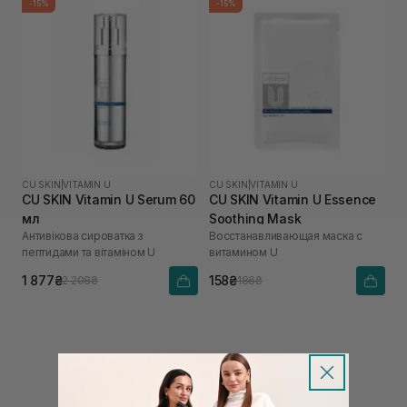
-15%
-15%
CU SKIN
|
VITAMIN U
CU SKIN
|
VITAMIN U
CU SKIN Vitamin U Serum 60
CU SKIN Vitamin U Essence
мл
Soothing Mask
Антивікова сироватка з
Восстанавливающая маска с
пептидами та вітаміном U
витамином U
1 877₴
158₴
2 208₴
186₴