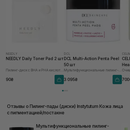
NEEDLY
DCL
CELI
NEEDLY Daily Toner Pad 2 шт
DCL Multi-Action Penta Peel
CEL
50 шт
Hea
Пилинг-диск с BHA и PHA кислотами
Мультифункциональные пилинг-пады для лица
60 
90₴
3 095₴
700
Отзывы о Пилинг-пады (диски) Instytutum Кожа лица
с пигментацией/постакне
Мультифункциональные пилинг-