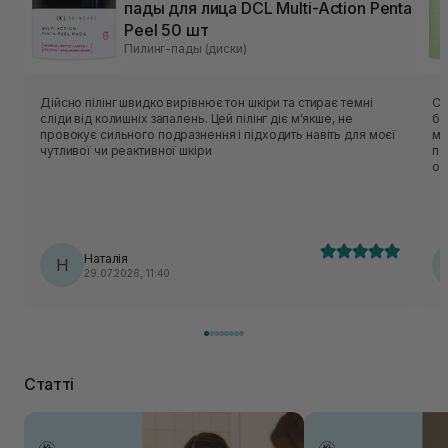
пады для лица DCL Multi-Action Penta
Peel 50 шт
Пилинг-пады (диски)
Дійсно пілінг швидко вирівнює тон шкіри та стирає темні
Са
сліди від колишніх запалень. Цей пілінг діє м'якше, не
ба
провокує сильного подразнення і підходить навіть для моєї
мо
чутливої чи реактивної шкіри
па
оч
ап
сп
га
на
оч
Наталія
Н
ва
29.07.2026, 11:40
пі
пр
Статті