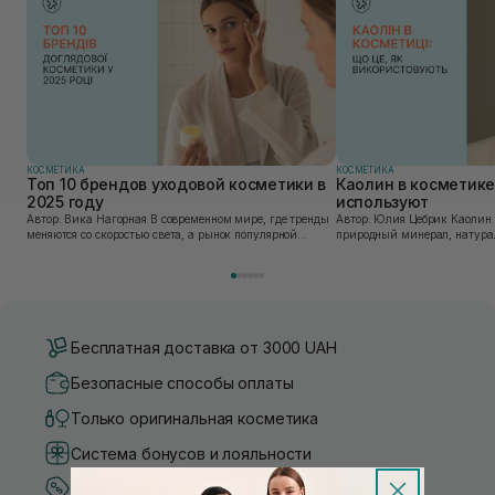
КОСМЕТИКА
КОСМЕТИКА
Топ 10 брендов уходовой косметики в
Каолин в косметике:
2025 году
используют
Автор: Вика Нагорная В современном мире, где тренды
Автор: Юлия Цебрик Каолин в косметологии – это
меняются со скоростью света, а рынок популярной
природный минерал, натурал
косметики переполнен новыми предложениями, выбор
имеет множество преимущес
средства для ухода становится настоящим вызовом....
головы, благодаря большому 
Бесплатная доставка от 3000 UAH
Безопасные способы оплаты
Только оригинальная косметика
Система бонусов и лояльности
Лучшие цены и топ товары