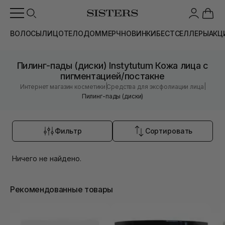
ВОЛОСЫ
ЛИЦО
ТЕЛО
ДОМ
МЕРЧ
НОВИНКИ
БЕСТСЕЛЛЕРЫ
АКЦ
Пилинг-пады (диски) Instytutum Кожа лица с
пигментацией/постакне
|
|
Интернет магазин косметики
Средства для эксфолиации лица
Пилинг-пады (диски)
Фильтр
Сортировать
Ничего не найдено.
Рекомендованные товары