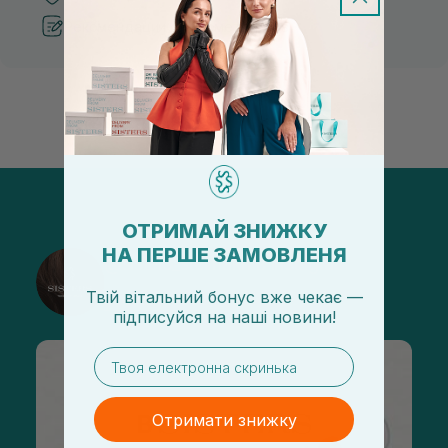
Рекомендации от косметологов
ОТРИМАЙ ЗНИЖКУ
НА ПЕРШЕ ЗАМОВЛЕНЯ
@sisters_stelmakh в Instagram
Твій вітальний бонус вже чекає —
Подписаться
підписуйся
на
наші новини!
email
Отримати знижку