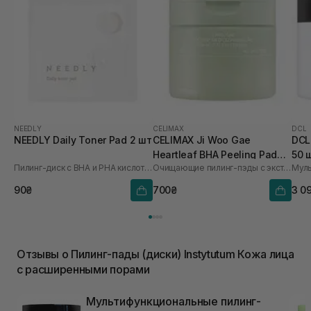
NEEDLY
CELIMAX
DCL
NEEDLY Daily Toner Pad 2 шт
CELIMAX Ji Woo Gae
DCL
Heartleaf BHA Peeling Pad
50 
Пилинг-диск с BHA и PHA кислотами
Очищающие пилинг-пэды с экстрактом хауттюйнии и BHA кислотами
60 шт
90₴
700₴
3 0
Отзывы о Пилинг-пады (диски) Instytutum Кожа лица
с расширенными порами
Мультифункциональные пилинг-