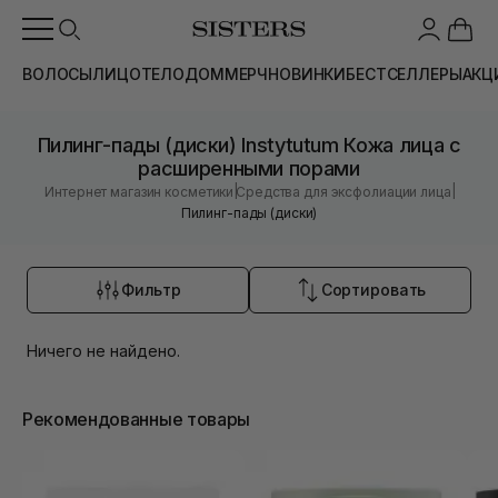
ВОЛОСЫ
ЛИЦО
ТЕЛО
ДОМ
МЕРЧ
НОВИНКИ
БЕСТСЕЛЛЕРЫ
АКЦ
Пилинг-пады (диски) Instytutum Кожа лица с
расширенными порами
|
|
Интернет магазин косметики
Средства для эксфолиации лица
Пилинг-пады (диски)
Фильтр
Сортировать
Ничего не найдено.
Рекомендованные товары