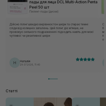
пады для лица DCL Multi-Action Penta
Peel 50 шт
Пилинг-пады (диски)
Дійсно пілінг швидко вирівнює тон шкіри та стирає темні
Са
сліди від колишніх запалень. Цей пілінг діє м'якше, не
ба
провокує сильного подразнення і підходить навіть для моєї
мо
чутливої чи реактивної шкіри
па
оч
ап
сп
га
на
оч
Наталія
Н
ва
29.07.2026, 11:40
пі
пр
Статті