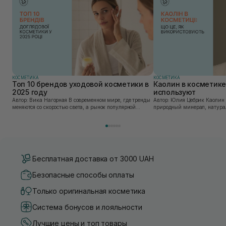
КОСМЕТИКА
КОСМЕТИКА
Топ 10 брендов уходовой косметики в
Каолин в косметике:
2025 году
используют
Автор: Вика Нагорная В современном мире, где тренды
Автор: Юлия Цебрик Каолин в косметологии – это
меняются со скоростью света, а рынок популярной
природный минерал, натурал
косметики переполнен новыми предложениями, выбор
имеет множество преимущес
средства для ухода становится настоящим вызовом....
головы, благодаря большому 
Бесплатная доставка от 3000 UAH
Безопасные способы оплаты
Только оригинальная косметика
Система бонусов и лояльности
Лучшие цены и топ товары