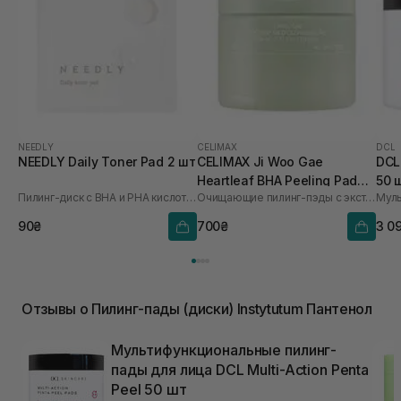
NEEDLY
CELIMAX
DCL
NEEDLY Daily Toner Pad 2 шт
CELIMAX Ji Woo Gae
DCL
Heartleaf BHA Peeling Pad
50 
Пилинг-диск с BHA и PHA кислотами
Очищающие пилинг-пэды с экстрактом хауттюйнии и BHA кислотами
60 шт
90₴
700₴
3 0
Отзывы о Пилинг-пады (диски) Instytutum Пантенол
Мультифункциональные пилинг-
пады для лица DCL Multi-Action Penta
Peel 50 шт