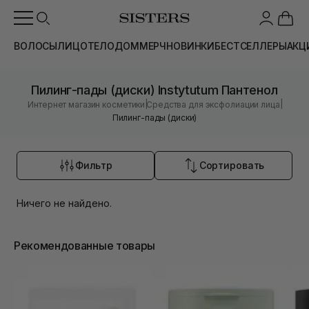
ВОЛОСЫ
ЛИЦО
ТЕЛО
ДОМ
МЕРЧ
НОВИНКИ
БЕСТСЕЛЛЕРЫ
АКЦ
Пилинг-пады (диски) Instytutum Пантенол
|
|
Интернет магазин косметики
Средства для эксфолиации лица
Пилинг-пады (диски)
Фильтр
Сортировать
Ничего не найдено.
Рекомендованные товары