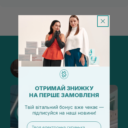
@sisters_stelmakh в Instagram
Подписаться
ОТРИМАЙ ЗНИЖКУ
НА ПЕРШЕ ЗАМОВЛЕНЯ
Твій вітальний бонус вже чекає —
підписуйся
на
наші новини!
email