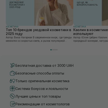
КОСМЕТИКА
КОСМЕТИКА
Топ 10 брендов уходовой косметики в
Каолин в косметике:
2025 году
используют
Автор: Вика Нагорная В современном мире, где тренды
Автор: Юлия Цебрик Каолин в косметологии – это
меняются со скоростью света, а рынок популярной
природный минерал, натурал
косметики переполнен новыми предложениями, выбор
имеет множество преимущес
средства для ухода становится настоящим вызовом....
головы, благодаря большому 
Бесплатная доставка от 3000 UAH
Безопасные способы оплаты
Только оригинальная косметика
Система бонусов и лояльности
Лучшие цены и топ товары
Рекомендации от косметологов