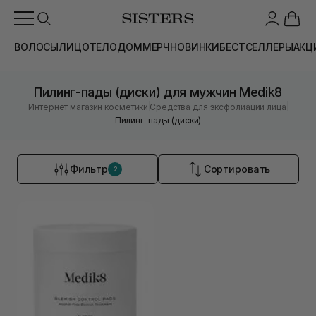
ВОЛОСЫ
ЛИЦО
ТЕЛО
ДОМ
МЕРЧ
НОВИНКИ
БЕСТСЕЛЛЕРЫ
АКЦ
Пилинг-пады (диски) для мужчин Medik8
|
|
Интернет магазин косметики
Средства для эксфолиации лица
Пилинг-пады (диски)
Фильтр
Сортировать
2