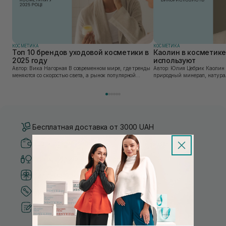
КОСМЕТИКА
КОСМЕТИКА
Топ 10 брендов уходовой косметики в
Каолин в косметике:
2025 году
используют
Автор: Вика Нагорная В современном мире, где тренды
Автор: Юлия Цебрик Каолин в косметологии – это
меняются со скоростью света, а рынок популярной
природный минерал, натурал
косметики переполнен новыми предложениями, выбор
имеет множество преимущес
средства для ухода становится настоящим вызовом....
головы, благодаря большому 
Бесплатная доставка от 3000 UAH
Безопасные способы оплаты
Только оригинальная косметика
Система бонусов и лояльности
Лучшие цены и топ товары
Рекомендации от косметологов