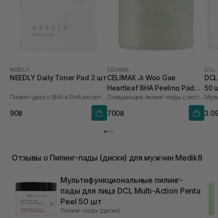
NEEDLY
CELIMAX
DCL
NEEDLY Daily Toner Pad 2 шт
CELIMAX Ji Woo Gae
DCL
Heartleaf BHA Peeling Pad
50 
Пилинг-диск с BHA и PHA кислотами
Очищающие пилинг-пэды с экстрактом хауттюйнии и BHA кислотами
60 шт
90₴
700₴
3 0
Отзывы о Пилинг-пады (диски) для мужчин Medik8
Мультифункциональные пилинг-
пады для лица DCL Multi-Action Penta
Peel 50 шт
Пилинг-пады (диски)