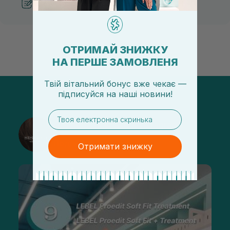
Рекомендации от косметологов
ОТРИМАЙ ЗНИЖКУ
НА ПЕРШЕ ЗАМОВЛЕНЯ
Твій вітальний бонус вже чекає —
підписуйся
на
наші новини!
email
@sisters_stelmakh в Instagram
Подписаться
Отримати знижку