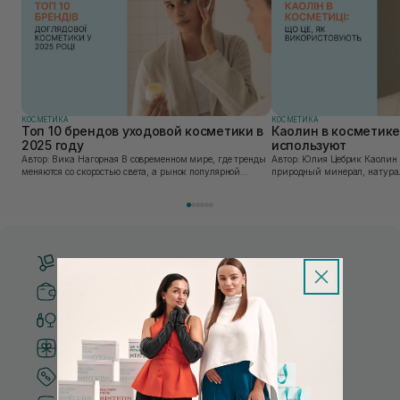
КОСМЕТИКА
КОСМЕТИКА
Топ 10 брендов уходовой косметики в
Каолин в косметике:
2025 году
используют
Автор: Вика Нагорная В современном мире, где тренды
Автор: Юлия Цебрик Каолин в косметологии – это
меняются со скоростью света, а рынок популярной
природный минерал, натурал
косметики переполнен новыми предложениями, выбор
имеет множество преимущес
средства для ухода становится настоящим вызовом....
головы, благодаря большому 
Бесплатная доставка от 3000 UAH
Безопасные способы оплаты
Только оригинальная косметика
Система бонусов и лояльности
Лучшие цены и топ товары