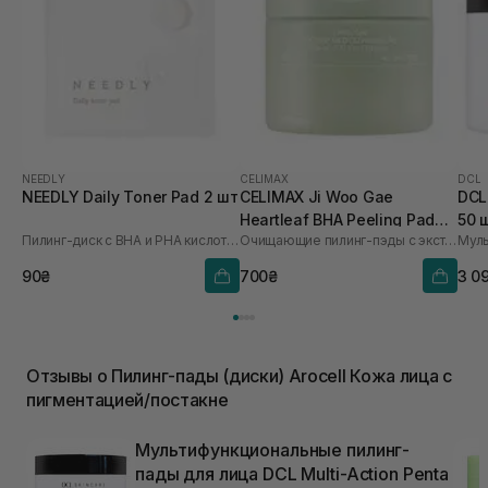
NEEDLY
CELIMAX
DCL
NEEDLY Daily Toner Pad 2 шт
CELIMAX Ji Woo Gae
DCL
Heartleaf BHA Peeling Pad
50 
Пилинг-диск с BHA и PHA кислотами
Очищающие пилинг-пэды с экстрактом хауттюйнии и BHA кислотами
60 шт
90₴
700₴
3 0
Отзывы о Пилинг-пады (диски) Arocell Кожа лица с
пигментацией/постакне
Мультифункциональные пилинг-
пады для лица DCL Multi-Action Penta