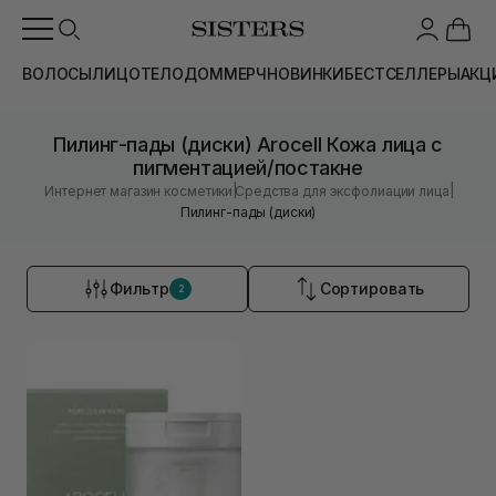
ВОЛОСЫ
ЛИЦО
ТЕЛО
ДОМ
МЕРЧ
НОВИНКИ
БЕСТСЕЛЛЕРЫ
АКЦ
Пилинг-пады (диски) Arocell Кожа лица с
пигментацией/постакне
|
|
Интернет магазин косметики
Средства для эксфолиации лица
Пилинг-пады (диски)
Фильтр
Сортировать
2