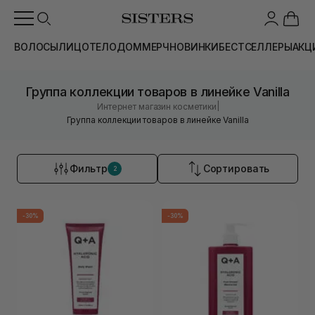
ВОЛОСЫ
ЛИЦО
ТЕЛО
ДОМ
МЕРЧ
НОВИНКИ
БЕСТСЕЛЛЕРЫ
АКЦ
Группа коллекции товаров в линейке Vanilla
|
Интернет магазин косметики
Группа коллекции товаров в линейке Vanilla
Фильтр
Сортировать
2
-30%
-30%