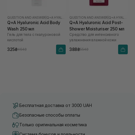
QUESTION AND ANSWER
|
Q+A HYALURONIC ACID
QUESTION AND ANSWER
|
Q+A HYALURONIC ACID
Q+A Hyaluronic Acid Body
Q+A Hyaluronic Acid Post-
Wash 250 мл
Shower Moisturiser 250 мл
Гель для тела с гиалуроновой
Средство для интенсивного
кислотой
увлажнения влажной кожи
325₴
388₴
464₴
554₴
Бесплатная доставка от 3000 UAH
Безопасные способы оплаты
Только оригинальная косметика
Система бонусов и лояльности