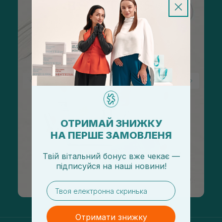
ОТРИМАЙ ЗНИЖКУ
НА ПЕРШЕ ЗАМОВЛЕНЯ
Твій вітальний бонус вже чекає —
підписуйся
на
наші новини!
email
Отримати знижку