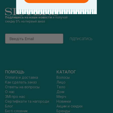
Подпишись на наши новости
и получай
скидку 5% на первый заказ
Email
підписатись
ПОМОЩЬ
КАТАЛОГ
Оплата и доставка
Волосы
Как сделать заказ
Лицо
Ответы на вопросы
Тело
О нас
Дом
ЗМІ про нас
Мерч
Сертифікати та нагороди
Новинки
Блог
Акции и скидки
Бюті словник
Бренды