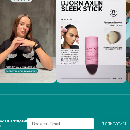
Email
вости
и получай
підписатись
з