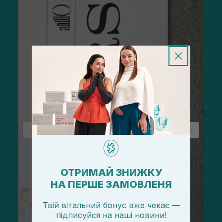
ОТРИМАЙ ЗНИЖКУ
НА ПЕРШЕ ЗАМОВЛЕНЯ
Твій вітальний бонус вже чекає —
підписуйся
на
наші новини!