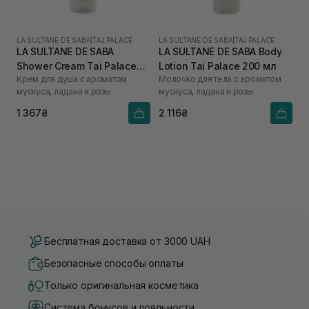
LA SULTANE DE SABA
|
TAJ PALACE
LA SULTANE DE SABA
|
TAJ PALACE
LA SULTANE DE SABA
LA SULTANE DE SABA Body
Shower Cream Taj Palace
Lotion Taj Palace 200 мл
Крем для душа с ароматом
Молочко для тела с ароматом
200 мл
мускуса, ладана и розы
мускуса, ладана и розы
1 367₴
2 116₴
Бесплатная доставка от 3000 UAH
Безопасные способы оплаты
Только оригинальная косметика
Система бонусов и лояльности