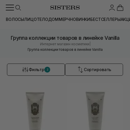
ВОЛОСЫ
ЛИЦО
ТЕЛО
ДОМ
МЕРЧ
НОВИНКИ
БЕСТСЕЛЛЕРЫ
АКЦ
Группа коллекции товаров в линейке Vanilla
|
Интернет магазин косметики
Группа коллекции товаров в линейке Vanilla
Фильтр
Сортировать
2