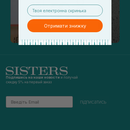
email
Отримати знижку
Подпишись на наши новости
и получай
скидку 5% на первый заказ
Email
підписатись