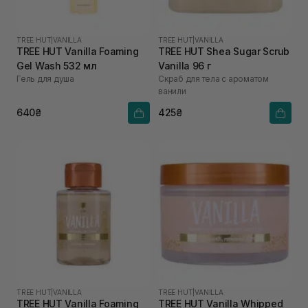
TREE HUT
|
VANILLA
TREE HUT
|
VANILLA
TREE HUT Vanilla Foaming
TREE HUT Shea Sugar Scrub
Gel Wash 532 мл
Vanilla 96 г
Гель для душа
Скраб для тела с ароматом
ванили
640₴
425₴
TREE HUT
|
VANILLA
TREE HUT
|
VANILLA
TREE HUT Vanilla Foaming
TREE HUT Vanilla Whipped