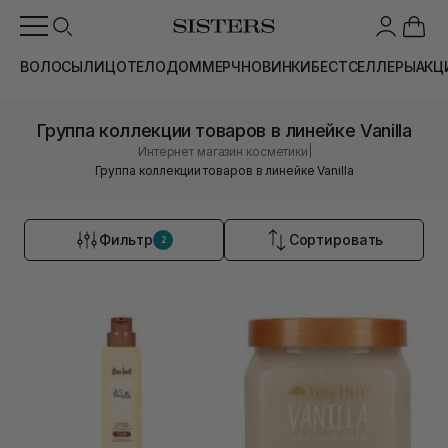
ВОЛОСЫ
ЛИЦО
ТЕЛО
ДОМ
МЕРЧ
НОВИНКИ
БЕСТСЕЛЛЕРЫ
АКЦ
Группа коллекции товаров в линейке Vanilla
|
Интернет магазин косметики
Группа коллекции товаров в линейке Vanilla
Фильтр
Сортировать
2