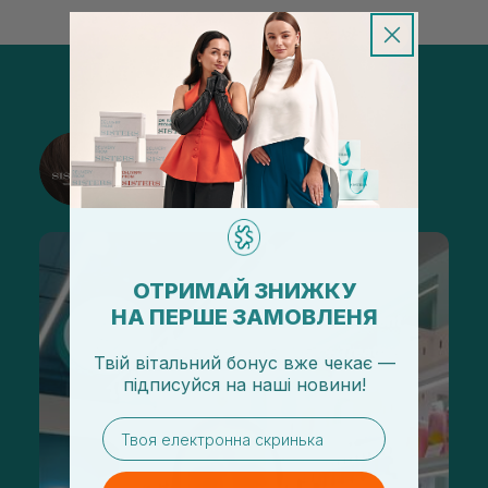
@sisters_stelmakh в Instagram
Подписаться
ОТРИМАЙ ЗНИЖКУ
НА ПЕРШЕ ЗАМОВЛЕНЯ
Твій вітальний бонус вже чекає —
підписуйся
на
наші новини!
email