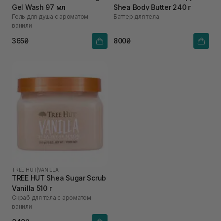
Gel Wash 97 мл
Shea Body Butter 240 г
Гель для душа с ароматом
Баттер для тела
ванили
365₴
800₴
TREE HUT
|
VANILLA
TREE HUT Shea Sugar Scrub
Vanilla 510 г
Скраб для тела с ароматом
ванили