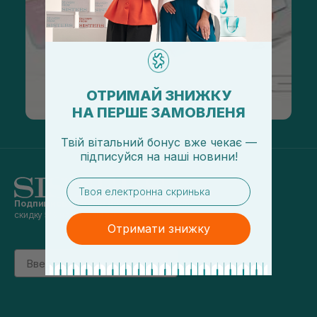
ОТРИМАЙ ЗНИЖКУ
НА ПЕРШЕ ЗАМОВЛЕНЯ
Твій вітальний бонус вже чекає —
підписуйся
на
наші новини!
email
Подпишись на наши новости
и получай
скидку 5% на первый заказ
Отримати знижку
Email
підписатись