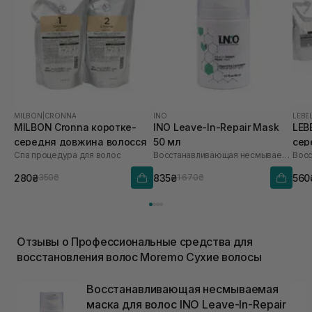
MILBON
|
CRONNA
INO
LEBE
MILBON Cronna коротке-
INO Leave-In-Repair Mask
LEBE
середня довжина волосся
50 мл
сер
Спа процедура для волос
Восстанавливающая несмываемая маска для волос
280₴
835₴
560
350₴
1 670₴
Отзывы о Профессиональные средства для
восстановления волос Moremo Сухие волосы
Восстанавливающая несмываемая
маска для волос INO Leave-In-Repair