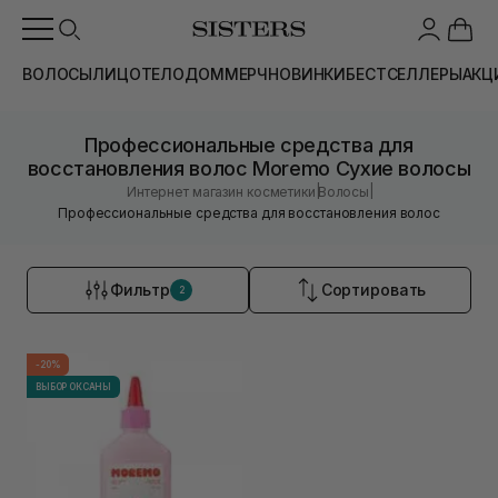
ВОЛОСЫ
ЛИЦО
ТЕЛО
ДОМ
МЕРЧ
НОВИНКИ
БЕСТСЕЛЛЕРЫ
АКЦ
Профессиональные средства для
восстановления волос Moremo Сухие волосы
|
|
Интернет магазин косметики
Волосы
Профессиональные средства для восстановления волос
Фильтр
Сортировать
2
-20%
ВЫБОР ОКСАНЫ