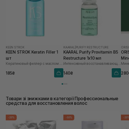
KEEN STROK
KAARAL
|
PURIFY RESTRUCTURE
ORIS
KEEN STROK Keratin Filler 1
KAARAL Purify Provitamin B5
ORI
шт
Restructure 1х10 мл
Mine
Кератиновый филлер с маслом макадамии
Интенсивный восстанавливающий комплекс с провитамином В5
185₴
140₴
280
Товари зі знижками в категорії Профессиональные
средства для восстановления волос
-20%
-50%
-20