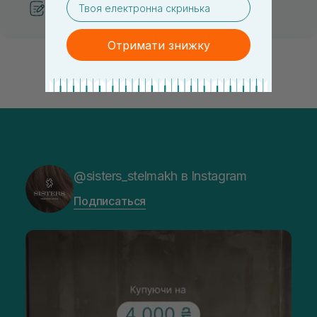
Рекомендации от косметологов
Отримати знижку
@sisters_stelmakh в Instagram
Подписаться