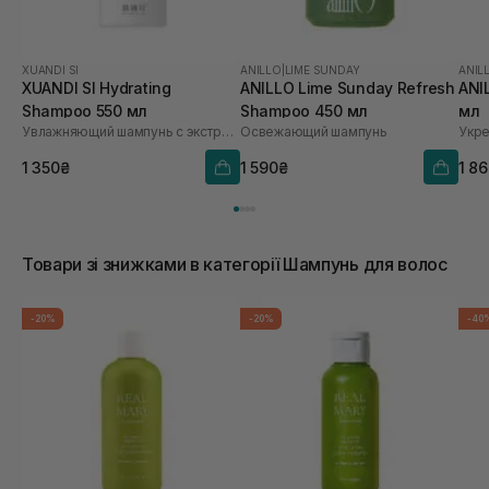
XUANDI SI
ANILLO
|
LIME SUNDAY
ANIL
XUANDI SI Hydrating
ANILLO Lime Sunday Refresh
ANI
Shampoo 550 мл
Shampoo 450 мл
мл
Увлажняющий шампунь с экстрактом зерна
Освежающий шампунь
1 350₴
1 590₴
1 8
Товари зі знижками в категорії Шампунь для волос
-20%
-20%
-40