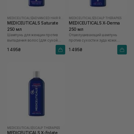
MEDICEUTICALS
|
ADVANCED HAIR RESTORATION TECHNOLOGY WOMEN
MEDICEUTICALS
|
SCALP THERAPIES
MEDICEUTICALS Saturate
MEDICEUTICALS X-Derma
250 мл
250 мл
Шампунь для женщин против
Отшелушивающий шампунь
выпадения волос (для сухой
против сухости и зуда кожи
кожи головы)
головы для сухой и
1 495₴
1 495₴
чувствительной кожи головы
MEDICEUTICALS
|
SCALP THERAPIES
MEDICEUTICALS X-Folate