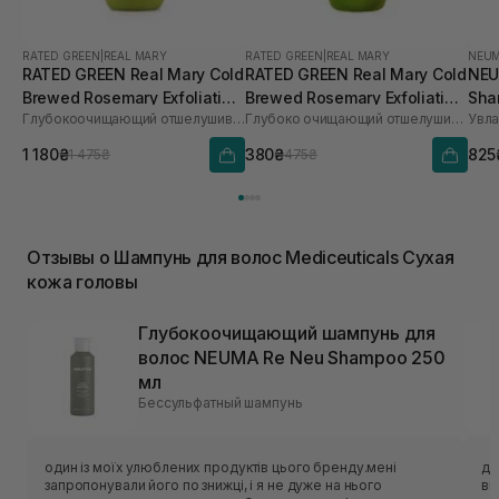
RATED GREEN
|
REAL MARY
RATED GREEN
|
REAL MARY
NEU
RATED GREEN Real Mary Cold
RATED GREEN Real Mary Cold
NEU
Brewed Rosemary Exfoliating
Brewed Rosemary Exfoliating
Sha
Глубокоочищающий отшелушивающий шампунь с соком розмарина
Глубоко очищающий отшелушивающий шампунь с соком розмарина
Scalp Shampoo 400 ml
Scalp Shampoo 100 мл
1 180₴
380₴
825
1 475₴
475₴
Отзывы о Шампунь для волос Mediceuticals Сухая
кожа головы
Глубокоочищающий шампунь для
волос NEUMA Re Neu Shampoo 250
мл
Бессульфатный шампунь
один із моїх улюблених продуктів цього бренду.мені
да
запропонували його по знижці, і я не дуже на нього
ви