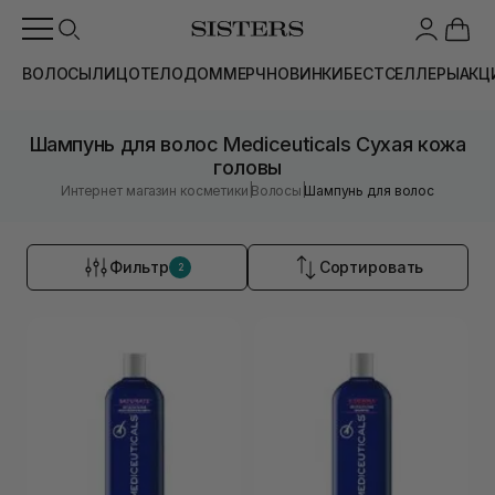
ВОЛОСЫ
ЛИЦО
ТЕЛО
ДОМ
МЕРЧ
НОВИНКИ
БЕСТСЕЛЛЕРЫ
АКЦ
Шампунь для волос Mediceuticals Сухая кожа
головы
|
|
Интернет магазин косметики
Волосы
Шампунь для волос
Фильтр
Сортировать
2