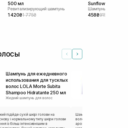
500 мл
Sunflower Scent 2
Ревитализирующий шампунь
Шампунь для окраш
1 420₴
1 775₴
458₴
915₴
волосы
Шампунь для ежедневного
Увлажняющи
использования для тусклых
NEQI Moistur
волос LOLA Morte Subita
Shampoo 33
Жидкий шампунь
Shampoo Hidratante 250 мл
Жидкий шампунь для волос
ий підійде сухій шкірі голови на
Шампунь гарно піниться і доб
снову і нормальному типу шкіри голови
волосся,має насичений парф
ння із більш інтенсивнішим в
аромат,рідкуватої текстури.Во