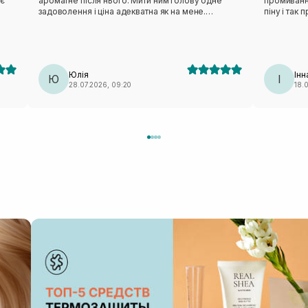
ує
ароматне після нього. Мити ним голову одне
промиванн
задоволення і ціна адекватна як на мене.
піну і так
Рекомендую!
відчуваєть
.
нормальна,
так класно
.
чи лупу. Ч
пересушує
Юлія
Інн
Ю
І
28.07.2026, 09:20
18.