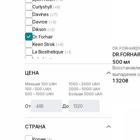
Curlyshyll
(+6)
Davines
(+7)
Davroe
(+3)
Dikson
(+2)
Dr. Forhair
Keen Strok
(+4)
DR. FORHAIR
|
D
La Biosthetique
(+1)
DR.FORHAIR
Lebel
(+3)
500 мл
Mediceuticals
(+1)
Восстанавл
ЦЕНА
Mks-Eco
выпадения с
(+3)
1 320₴
Muran
(+3)
Меньше 100 UAH
1000 – 2000 UAH
Neqi
100 – 500 UAH
2000 – 5000 UAH
(+2)
500 – 1000 UAH
Больше 5000 UAH
Newsha
(+5)
Olaplex
(+3)
От
До
Oliere Paris
(+2)
Oribe
(+2)
СТРАНА
Orising
(+4)
Rated Green
(+3)
Корея
(4)