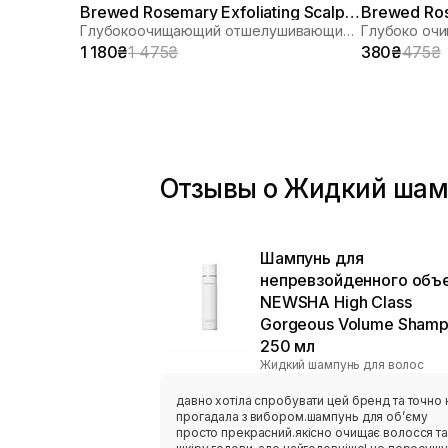
Brewed Rosemary Exfoliating Scalp
Brewed Ros
Глубокоочищающий отшелушивающий шампунь с соком розмарина
Shampoo 400 ml
Shampoo 1
1 180₴
1 475₴
380₴
475₴
Отзывы о Жидкий шампу
Шампунь для
непревзойденного объ
NEWSHA High Class
Gorgeous Volume Sham
250 мл
Жидкий шампунь для волос
давно хотіла спробувати цей бренд та точно 
прогадала з вибором.шампунь для обʼєму
просто прекрасний.якісно очищає волосся та