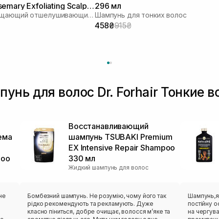
emary Exfoliating Scalp
296 мл
Глубоко очищающий отшелушивающий шампунь с соком розмарина
Шампунь для тонких волос
00 мл
458₴
915₴
нь для волос Dr. Forhair Тонкие 
Восстанавливающий
ема
шампунь TSUBAKI Premium
EX Intensive Repair Shampoo
poo
330 мл
Жидкий шампунь для волос
не
Бомбезний шампунь. Не розумію, чому його так
Шампунь,як
рідко рекомендують та рекламують. Дуже
постійну о
класно піниться, добре очищає, волосся мʼяке та
на чергува