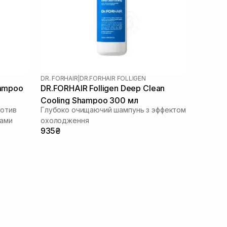
DR. FORHAIR
|
DR.FORHAIR FOLLIGEN
hampoo
DR.FORHAIR Folligen Deep Clean
Cooling Shampoo 300 мл
отив
Глубоко очищаючий шампунь з эффектом
ками
охолодження
935₴