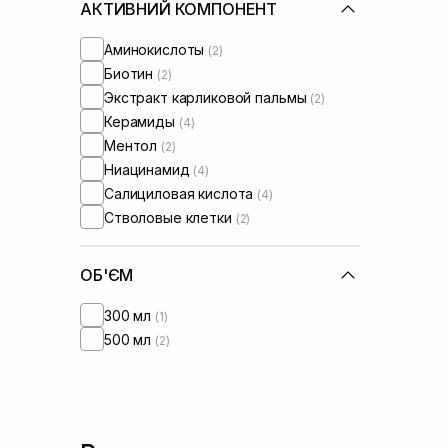
АКТИВНИЙ КОМПОНЕНТ
Аминокислоты
(2)
Биотин
(2)
Экстракт карликовой пальмы
(2)
Керамиды
(4)
Ментол
(2)
Ниацинамид
(4)
Салициловая кислота
(4)
Стволовые клетки
(2)
ОБ'ЄМ
300 мл
(1)
500 мл
(2)