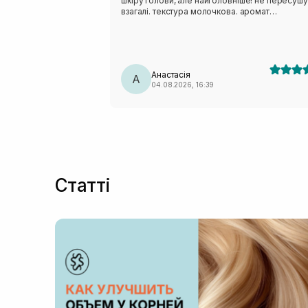
шкіру голови, але найголовніше! не пересуш
взагалі. текстура молочкова. аромат
божественний. це справді такий люкс
догляд,після якого відчуття комфорту і розкіші
дуже раджу! використовую разом із
кондиціонером від цього бренду classic daily
Анастасія
А
04.08.2026, 16:39
Статті