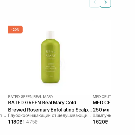
-20%
RATED GREEN
|
REAL MARY
MEDICEUTICALS
|
SCALP
RATED GREEN Real Mary Cold
MEDICEUTICALS X
Brewed Rosemary Exfoliating Scalp
250 мл
Укрепляющий шампунь от выпадения волос
Глубокоочищающий отшелушивающий шампунь с соком розмарина
Shampoo 400 ml
1 180₴
1 475₴
1 620₴