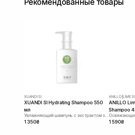
Рекомендованные товары
XUANDI SI
ANILLO
|
LIME 
XUANDI SI Hydrating Shampoo 550
ANILLO Lim
мл
Shampoo 4
Увлажняющий шампунь с экстрактом зерна
Освежающи
1 350₴
1 590₴