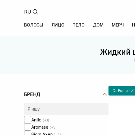
RU
ВОЛОСЫ
ЛИЦО
ТЕЛО
ДОМ
МЕРЧ
Н
Жидкий ш
Dr. Forhair
БРЕНД
Anillo
(+1)
Aromase
(+5)
Bjorn Axen
(+4)