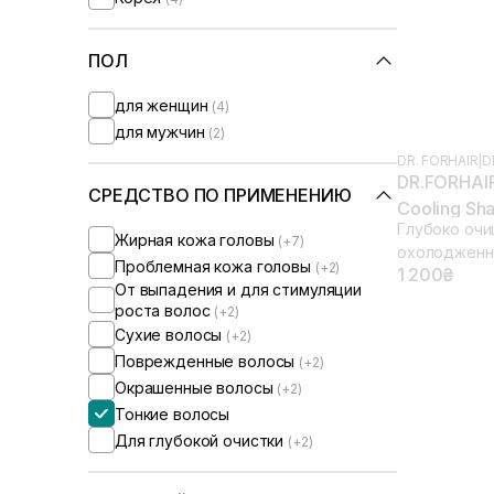
Tsubaki
(+4)
Unove
(+1)
WhoCares
ПОЛ
(+3)
для женщин
(4)
для мужчин
(2)
DR. FORHAIR
|
D
DR.FORHAIR
СРЕДСТВО ПО ПРИМЕНЕНИЮ
Cooling Sh
Глубоко очи
Жирная кожа головы
(+7)
охолодженн
Проблемная кожа головы
(+2)
1 200₴
От выпадения и для стимуляции
роста волос
(+2)
Сухие волосы
(+2)
Поврежденные волосы
(+2)
Окрашенные волосы
(+2)
Тонкие волосы
Для глубокой очистки
(+2)