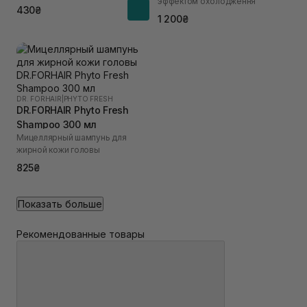
эффектом охолодження
430₴
1 200₴
DR. FORHAIR
|
PHYTO FRESH
DR.FORHAIR Phyto Fresh
Shampoo 300 мл
Мицеллярный шампунь для
жирной кожи головы
825₴
Показать больше
Рекомендованные товары