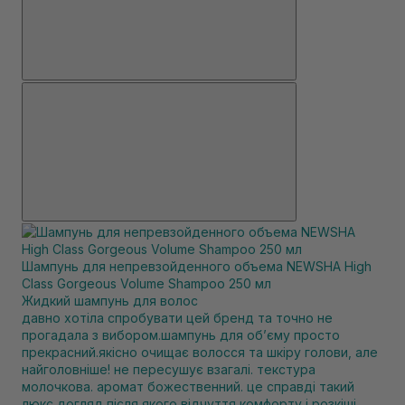
Шампунь для непревзойденного объема NEWSHA High
Class Gorgeous Volume Shampoo 250 мл
Жидкий шампунь для волос
давно хотіла спробувати цей бренд та точно не
прогадала з вибором.шампунь для обʼєму просто
прекрасний.якісно очищає волосся та шкіру голови, але
найголовніше! не пересушує взагалі. текстура
молочкова. аромат божественний. це справді такий
люкс догляд,після якого відчуття комфорту і розкіші.