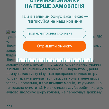
ОТРИМАЙ ЗНИЖКУ
НА ПЕРШЕ ЗАМОВЛЕНЯ
Твій вітальний бонус вже чекає —
підписуйся
на
наші новини!
email
Отримати знижку
Шампунь для ежедневного использования для тусклых
волос LOLA Morte Subita Shampoo Hidratante 250 мл
Жидкий шампунь для волос
Шампунь,який підійде сухій шкірі голови на постійну
основу і нормальному типу шкіри голови на чергування
із більш інтенсивнішим в промиванні варіантом. Даний
шампунь має густу піну і так прекрасно очищає шкіру
голови, зразу відчувається свіжість(хоча в мене шкіра
голови нормальна, літом швидше масніє, не думала, що
так класно очистить). Не викликав зуду/свербіж чи лупу.
Чудово зволожує шкіру голови,і не пересушує довжину.
І
Інна