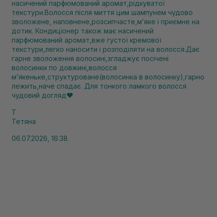
насичений парфюмований аромат,рідкуватої
текстури.Волосся після миття цим шампунем чудово
зволожене, наповнене,розсипчасте,мʼяке і приємне на
дотик. Кондиціонер також має насичений
парфюмований аромат,вже густої кремової
текстури,легко наносити і розподіляти на волосся.Дає
гарне зволоження волосині,згладжує посічені
волосинки по довжині,волосся
мʼякеньке,структуроване(волосинка в волосинку),гарно
лежить,наче спадає. Для тонкого ламкого волосся
чудовий догляд❤️
Т
Тетяна
06.07.2026, 16:38