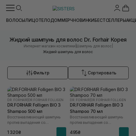
ВОЛОСЫ
ЛИЦО
ТЕЛО
ДОМ
МЕРЧ
НОВИНКИ
БЕСТСЕЛЛЕРЫ
АКЦ
Жидкий шампунь для волос Dr. Forhair Корея
|
|
Интернет магазин косметики
Шампунь для волос
Жидкий шампунь для волос
Фильтр
Сортировать
DR. FORHAIR
|
DR.FORHAIR FOLLIGEN
DR. FORHAIR
|
DR.FORHAIR FOLLIGEN
DR.FORHAIR Folligen BIO 3
DR.FORHAIR Folligen BIO 3
Shampoo 500 мл
Shampoo 70 мл
Восстанавливающий шампунь
Восстанавливающий шампунь
против выпадения со
против выпадения со
стволовыми клетками
стволовыми клетками
1 320₴
495₴