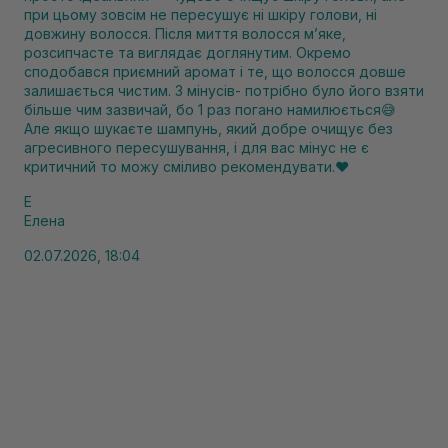
при цьому зовсім не пересушує ні шкіру голови, ні
довжину волосся. Після миття волосся м’яке,
розсипчасте та виглядає доглянутим. Окремо
сподобався приємний аромат і те, що волосся довше
залишається чистим. З мінусів- потрібно було його взяти
більше чим зазвичай, бо 1 раз погано намилюється😅
Але якщо шукаєте шампунь, який добре очищує без
агресивного пересушування, і для вас мінус не є
критичний то можу сміливо рекомендувати.❤️
Е
Елена
02.07.2026, 18:04