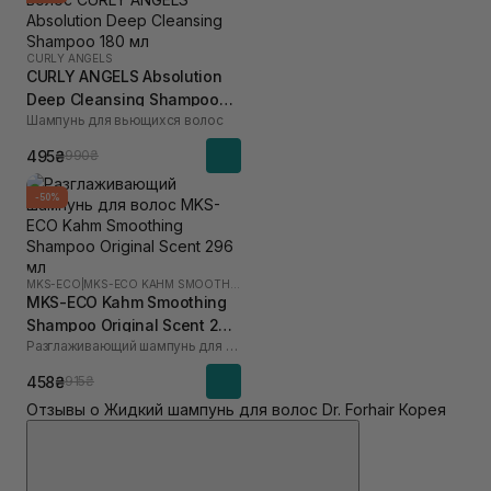
CURLY ANGELS
CURLY ANGELS Absolution
Deep Cleansing Shampoo
Шампунь для вьющихся волос
180 мл
495₴
990₴
-50%
MKS-ECO
|
MKS-ECO KAHM SMOOTHING
MKS-ECO Kahm Smoothing
Shampoo Original Scent 296
Разглаживающий шампунь для волос
мл
458₴
915₴
Отзывы о Жидкий шампунь для волос Dr. Forhair Корея