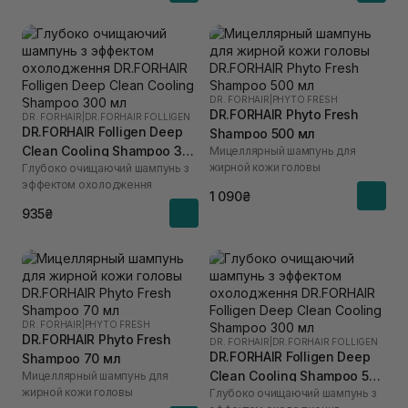
DR. FORHAIR
|
PHYTO FRESH
DR.FORHAIR Phyto Fresh
DR. FORHAIR
|
DR.FORHAIR FOLLIGEN
DR.FORHAIR Folligen Deep
Shampoo 500 мл
Clean Cooling Shampoo 300
Мицеллярный шампунь для
жирной кожи головы
Глубоко очищаючий шампунь з
мл
эффектом охолодження
1 090₴
935₴
DR. FORHAIR
|
PHYTO FRESH
DR.FORHAIR Phyto Fresh
DR. FORHAIR
|
DR.FORHAIR FOLLIGEN
DR.FORHAIR Folligen Deep
Shampoo 70 мл
Clean Cooling Shampoo 500
Мицеллярный шампунь для
жирной кожи головы
Глубоко очищаючий шампунь з
мл