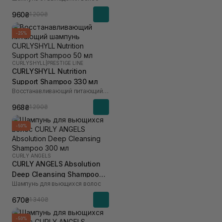
960₴
1 200₴
-25%
CURLYSHYLL
|
PRESTIGE LINE
CURLYSHYLL Nutrition
Support Shampoo 330 мл
Восстанавливающий питающий шампунь
968₴
1 290₴
-50%
CURLY ANGELS
CURLY ANGELS Absolution
Deep Cleansing Shampoo
Шампунь для вьющихся волос
300 мл
670₴
1 340₴
-50%