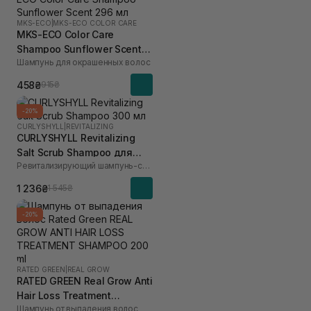
MKS-ECO
|
MKS-ECO COLOR CARE
MKS-ECO Color Care
Shampoo Sunflower Scent
Шампунь для окрашенных волос
296 мл
458₴
915₴
-20%
CURLYSHYLL
|
REVITALIZING
CURLYSHYLL Revitalizing
Salt Scrub Shampoo для
Ревитализирующий шампунь-скраб
ослабленной кожи головы
и тонких волос 300 мл
1 236₴
1 545₴
-20%
RATED GREEN
|
REAL GROW
RATED GREEN Real Grow Anti
Hair Loss Treatment
Шампунь от выпадения волос
Shampoo 200 мл