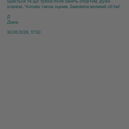
здається те що треба після занять спортом, дуже
освіжає. Чоловік також оцінив. Замовила великий обʼєм!
Д
Діана
30.06.2026, 17:50