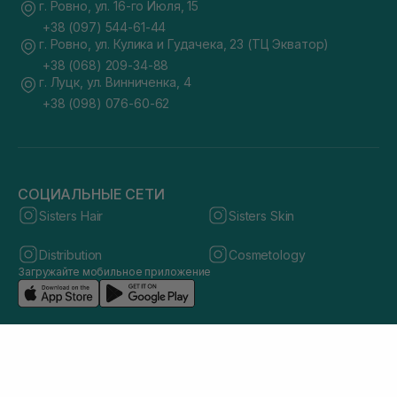
г. Ровно, ул. 16-го Июля, 15
+38 (097) 544-61-44
г. Ровно, ул. Кулика и Гудачека, 23 (ТЦ Экватор)
+38 (068) 209-34-88
г. Луцк, ул. Винниченка, 4
+38 (098) 076-60-62
СОЦИАЛЬНЫЕ СЕТИ
Sisters Hair
Sisters Skin
Distribution
Cosmetology
Загружайте мобильное приложение
© 2026 sisters.co.ua. Все права защищены