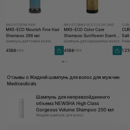
MKS-ECO
|
FINE HAIR
MKS-ECO
|
MKS-ECO COLOR CARE
CURL
MKS-ECO Nourish Fine Hair
MKS-ECO Color Care
CUR
Shampoo 296 мл
Shampoo Sunflower Scent
Sal
Шампунь для тонких волос
Шампунь для окрашенных волос
296 мл
осл
и т
458₴
458₴
1 2
915₴
915₴
Отзывы о Жидкий шампунь для волос для мужчин
Mediceuticals
Шампунь для непревзойденного
объема NEWSHA High Class
Gorgeous Volume Shampoo 250 мл
Жидкий шампунь для волос