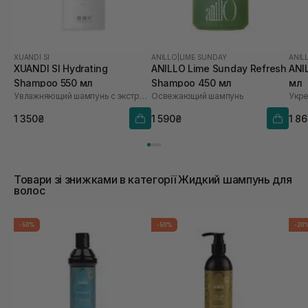
XUANDI SI
ANILLO
|
LIME SUNDAY
ANIL
XUANDI SI Hydrating
ANILLO Lime Sunday Refresh
ANI
Shampoo 550 мл
Shampoo 450 мл
мл
Увлажняющий шампунь с экстрактом зерна
Освежающий шампунь
1 350₴
1 590₴
1 8
Товари зі знижками в категорії Жидкий шампунь для
волос
-50%
-50%
-20