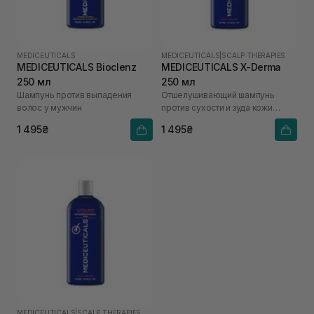
MEDICEUTICALS
MEDICEUTICALS
|
SCALP THERAPIES
MEDICEUTICALS Bioclenz
MEDICEUTICALS X-Derma
250 мл
250 мл
Шампунь против выпадения
Отшелушивающий шампунь
волос у мужчин
против сухости и зуда кожи
головы для сухой и
1 495₴
1 495₴
чувствительной кожи головы
MEDICEUTICALS
|
SCALP THERAPIES