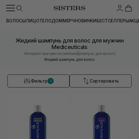
ВОЛОСЫ
ЛИЦО
ТЕЛО
ДОМ
МЕРЧ
НОВИНКИ
БЕСТСЕЛЛЕРЫ
АКЦ
Жидкий шампунь для волос для мужчин
Mediceuticals
|
|
Интернет магазин косметики
Шампунь для волос
Жидкий шампунь для волос
Фильтр
Сортировать
2