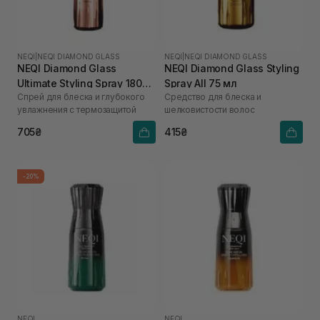
NEQI
|
NEQI DIAMOND GLASS
NEQI
|
NEQI DIAMOND GLASS
NEQI Diamond Glass
NEQI Diamond Glass Styling
Ultimate Styling Spray 180
Spray All 75 мл
Спрей для блеска и глубокого
Средство для блеска и
мл
увлажнения с термозащитой
шелковистости волос
705₴
415₴
-20%
NEQI
NEQI