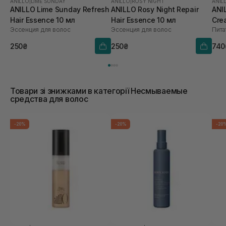
ANILLO
|
LIME SUNDAY
ANILLO
|
ROSY NIGHT
ANIL
ANILLO Lime Sunday Refresh
ANILLO Rosy Night Repair
ANI
Hair Essence 10 мл
Hair Essence 10 мл
Cre
Эссенция для волос
Эссенция для волос
зво
роз
250₴
250₴
740
мл
Товари зі знижками в категорії Несмываемые
средства для волос
-20%
-20%
-20