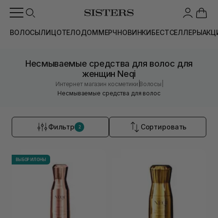
ВОЛОСЫ
ЛИЦО
ТЕЛО
ДОМ
МЕРЧ
НОВИНКИ
БЕСТСЕЛЛЕРЫ
АКЦ
Несмываемые средства для волос для
женщин Neqi
|
|
Интернет магазин косметики
Волосы
Несмываемые средства для волос
Фильтр
Сортировать
2
ВЫБОР ИЛОНЫ