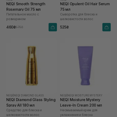
NEQI Smooth Strength
NEQI Opulent Oil Hair Serum
Rosemary Oil 75 мл
75 мл
Питательное масло с
Сыворотка для блеска и
розмарином
шелковистости волос
460₴
525₴
575₴
NEQI
|
NEQI DIAMOND GLASS
NEQI
|
NEQI MOISTURE MYSTERY
NEQI Diamond Glass Styling
NEQI Moisture Mystery
Spray All 180 мл
Leave-In Cream 200 мл
Средство для блеска и
Несмываемый крем для
шелковистости волос
увлажнения и блеска