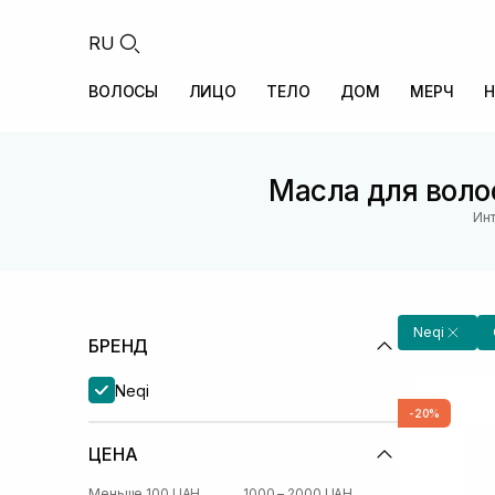
RU
ВОЛОСЫ
ЛИЦО
ТЕЛО
ДОМ
МЕРЧ
Н
Масла для воло
Инт
Neqi
БРЕНД
Neqi
-20%
ЦЕНА
Меньше 100 UAH
1000 – 2000 UAH