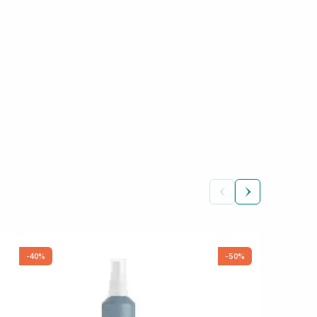
-40%
-50%