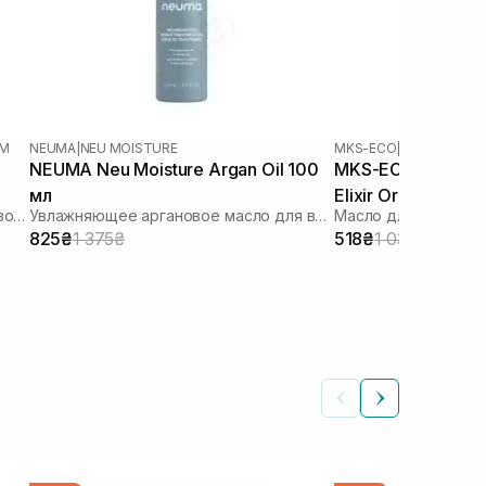
UM
NEUMA
|
NEU MOISTURE
MKS-ECO
|
MKS-ECO OIL 
NEUMA Neu Moisture Argan Oil 100
MKS-ECO Oil Light 
мл
Elixir Original Sce
Несмываемое защитное масло для восстановления всех типов волос
Увлажняющее аргановое масло для волос
Масло для тонких в
825₴
1 375₴
518₴
1 035₴