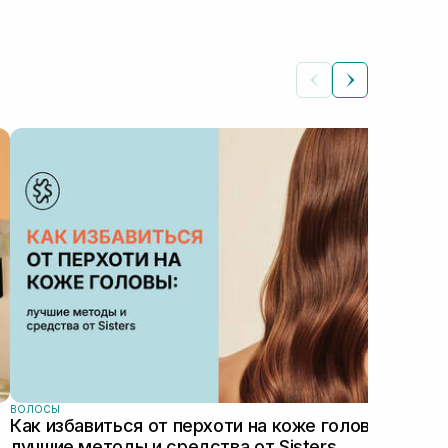
ВОЛ
Ма
ТО
Гла
пра
ухо
важн
ВОЛОСЫ
Как избавиться от перхоти на коже головы:
лучшие методы и средства от Sisters