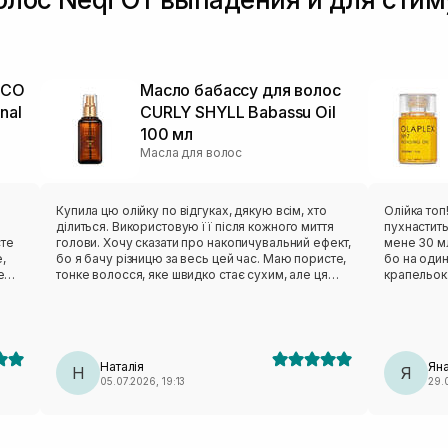
ECO
Масло бабассу для волос
inal
CURLY SHYLL Babassu Oil
100 мл
Масла для волос
Купила цю олійку по відгуках, дякую всім, хто
Олійка топ
ділиться. Використовую її після кожного миття
пухнастить
сте
голови. Хочу сказати про накопичувальний ефект,
мене 30 м
,
бо я бачу різницю за весь цей час. Маю пористе,
бо на один
е
тонке волосся, яке швидко стає сухим, але ця
крапельок
олія робить диво, волосся одразу після
волосся т
використання стає мʼяким та блискучим. Буду
брати ще не один раз!
Наталія
Ян
Н
Я
05.07.2026, 19:13
29.