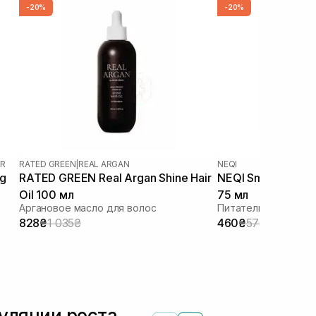
-20%
-20%
IR
RATED GREEN
|
REAL ARGAN
NEQI
ng
RATED GREEN Real Argan Shine Hair
NEQI Smooth Stren
Oil 100 мл
75 мл
Аргановое масло для волос
Питательное масло
828₴
1 035₴
460₴
575₴
уляции роста