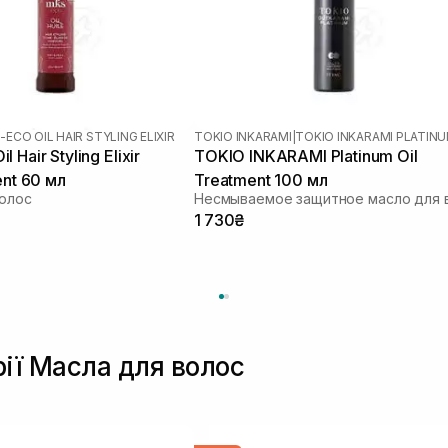
ECO OIL HAIR STYLING ELIXIR
TOKIO INKARAMI
|
TOKIO INKARAMI PLATIN
 Hair Styling Elixir
TOKIO INKARAMI Platinum Oil
ent 60 мл
Treatment 100 мл
волос
1 730₴
рії Масла для волос