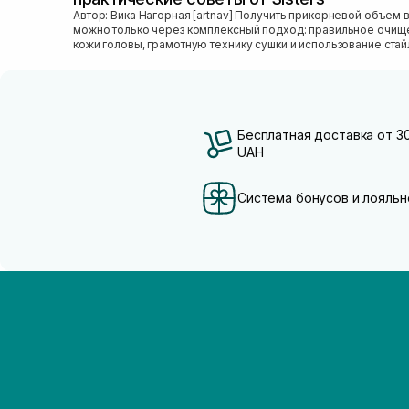
Автор: Вика Нагорная [artnav] Получить прикорневой объем волос
можно только через комплексный подход: правильное очищ
кожи головы, грамотную технику сушки и использование стай
который...
Бесплатная доставка от 3
UAH
Система бонусов и лояльн