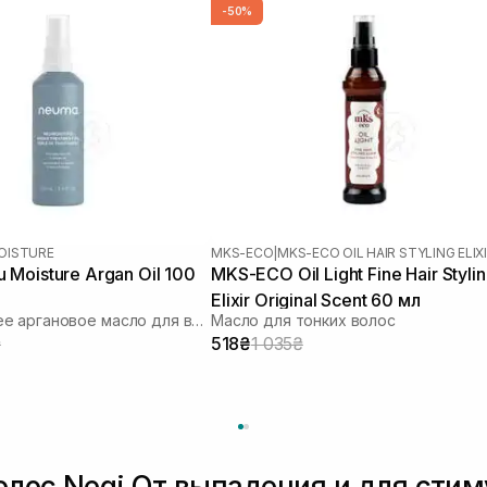
-50%
OISTURE
MKS-ECO
|
MKS-ECO OIL HAIR STYLING ELIX
Moisture Argan Oil 100
MKS-ECO Oil Light Fine Hair Styli
Elixir Original Scent 60 мл
Увлажняющее аргановое масло для волос
Масло для тонких волос
₴
518₴
1 035₴
олос Neqi От выпадения и для стим