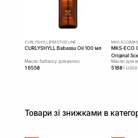
CURLYSHYLL
|
PRESTIGE LINE
MKS-ECO
|
MKS-
CURLYSHYLL Babassu Oil 100 мл
MKS-ECO Oil
Original Sc
Масло бабассу для волос
Масло для 
1 655₴
518₴
1 035₴
Товари зі знижками в катего