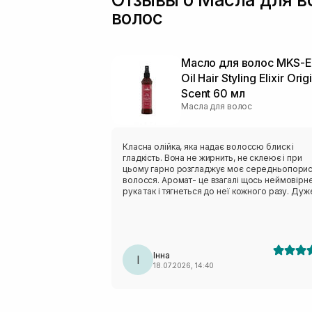
волос
Масло для волос MKS-
Oil Hair Styling Elixir Orig
Scent 60 мл
Масла для волос
Класна олійка, яка надає волоссю блиск і
гладкість. Вона не жирнить, не склеює і при
цьому гарно розгладжує моє середньопори
волосся. Аромат- це взагалі щось неймовірне
рука так і тягнеться до неї кожного разу. Дуж
економна у використанні, вартує своєї ціни)
Інна
І
18.07.2026, 14:40