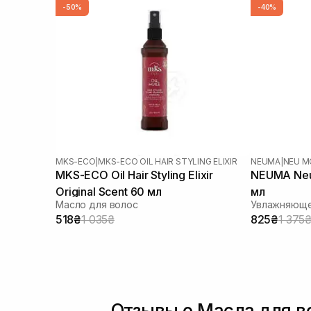
-50%
-40%
MKS-ECO
|
MKS-ECO OIL HAIR STYLING ELIXIR
NEUMA
|
NEU M
MKS-ECO Oil Hair Styling Elixir
NEUMA Neu 
Original Scent 60 мл
мл
Масло для волос
518₴
1 035₴
825₴
1 375
Отзывы о Масла для в