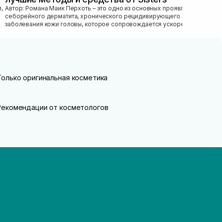
Автор: Романа Маик Перхоть – это одно из основных проявлений
себорейного дерматита, хронического рецидивирующего
заболевания кожи головы, которое сопровождается ускоренным
обновлением рогового эпител...
Только оригинальная косметика
Рекомендации от косметологов