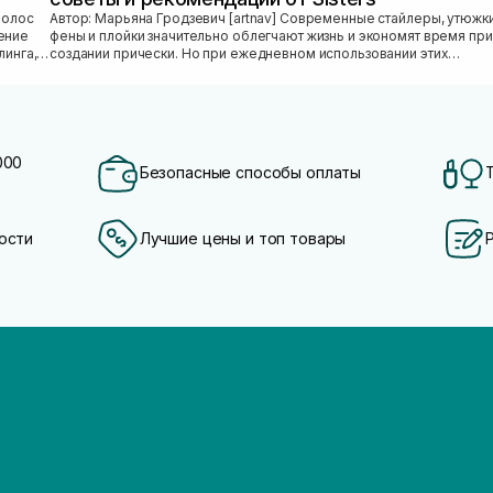
Автор: Марьяна Гродзевич [artnav] Современные стайлеры, утюжки,
ение
фены и плойки значительно облегчают жизнь и экономят время при
линга,
создании прически. Но при ежедневном использовании этих
приборов во...
000
Безопасные способы оплаты
ости
Лучшие цены и топ товары