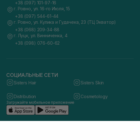
+38 (097) 101-97-16
г. Ровно, ул. 16-го Июля, 15
+38 (097) 544-61-44
г. Ровно, ул. Кулика и Гудачека, 23 (ТЦ Экватор)
+38 (068) 209-34-88
г. Луцк, ул. Винниченка, 4
+38 (098) 076-60-62
СОЦИАЛЬНЫЕ СЕТИ
Sisters Hair
Sisters Skin
Distribution
Cosmetology
Загружайте мобильное приложение