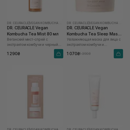
DR. CEURACLE
|
VEGAN KOMBUCHA TEA
DR. CEURACLE
|
VEGAN KOMBUCHA TEA
DR. CEURACLE Vegan
DR. CEURACLE Vegan
Kombucha Tea Mist 80 мл
Kombucha Tea Sleep Mask
Веганский мист-спрей с
Увлажняющая маска для лица с
100 мл
экстрактом комбучи и черный
экстрактом комбучи и
чай
бакучиолом
1 290₴
1 070₴
1 390₴
DR. CEURACLE
|
VEGAN KOMBUCHA TEA
DR. CEURACLE
|
VEGAN KOMBUCHA TEA