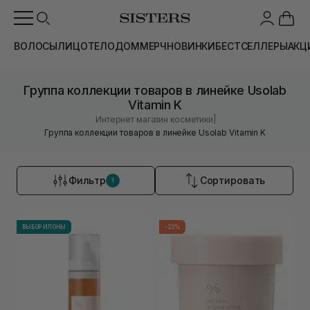
ВОЛОСЫ
ЛИЦО
ТЕЛО
ДОМ
МЕРЧ
НОВИНКИ
БЕСТСЕЛЛЕРЫ
АКЦ
Группа коллекции товаров в линейке Usolab
Vitamin K
|
Интернет магазин косметики
Группа коллекции товаров в линейке Usolab Vitamin K
Фильтр
Сортировать
1
ВЫБОР ИЛОНЫ
-23%