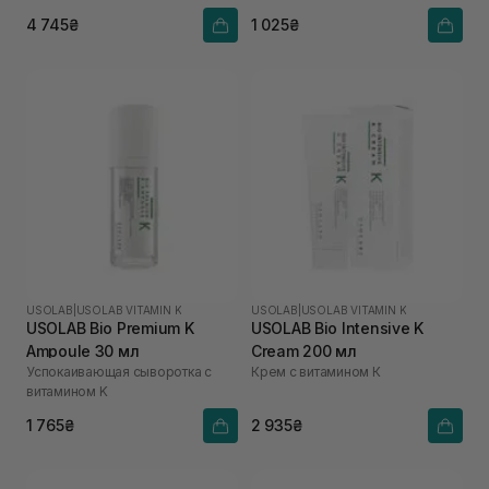
4 745₴
1 025₴
USOLAB
|
USOLAB VITAMIN K
USOLAB
|
USOLAB VITAMIN K
USOLAB Bio Premium K
USOLAB Bio Intensive K
Ampoule 30 мл
Cream 200 мл
Успокаивающая сыворотка с
Крем с витамином К
витамином K
1 765₴
2 935₴