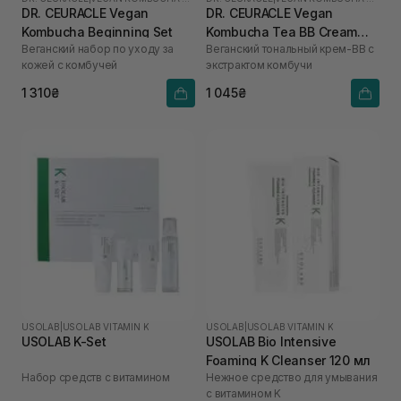
DR. CEURACLE Vegan
DR. CEURACLE Vegan
Kombucha Beginning Set
Kombucha Tea BB Cream
Веганский набор по уходу за
Веганский тональный крем-ВВ с
Normal 30 мл
кожей с комбучей
экстрактом комбучи
1 310₴
1 045₴
USOLAB
|
USOLAB VITAMIN K
USOLAB
|
USOLAB VITAMIN K
USOLAB K-Set
USOLAB Bio Intensive
Foaming K Cleanser 120 мл
Набор средств с витамином
Нежное средство для умывания
с витамином K