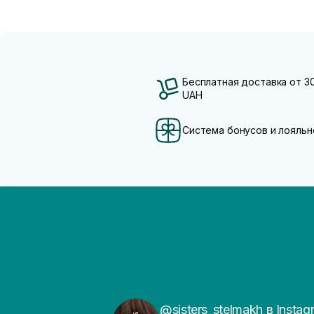
Бесплатная доставка от 3
UAH
Система бонусов и лояльн
@sisters_stelmakh в Instag