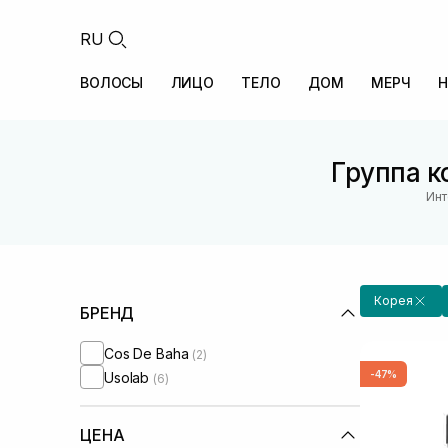
RU
ВОЛОСЫ
ЛИЦО
ТЕЛО
ДОМ
МЕРЧ
Н
Группа к
Инт
Корея
БРЕНД
Cos De Baha
(2)
-47%
Usolab
(6)
ЦЕНА