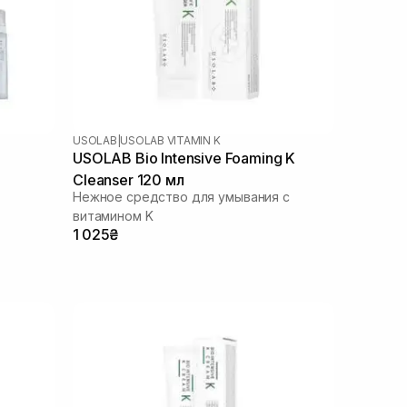
USOLAB
|
USOLAB VITAMIN K
USOLAB Bio Intensive Foaming K
Cleanser 120 мл
Нежное средство для умывания с
витамином K
1 025₴