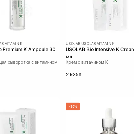
B VITAMIN K
USOLAB
|
USOLAB VITAMIN K
o Premium K Ampoule 30
USOLAB Bio Intensive K Crea
мл
щая сыворотка с витамином
Крем с витамином К
2 935₴
-30%