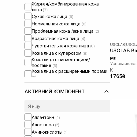
Жирная/комбинированная кожа
лица
(7)
Сухая кожа лица
(6)
Нормальная кожа лица
(6)
Проблемная кожа /акне лица
(2)
Возрастная кожа лица
(4)
USOLAB
|
USOLA
Чувствительная кожа лица
(8)
USOLAB Bi
Кожа лица с куперозом
(8)
мл
Кожа лица с пигментацией/
Успокаиваю
постакне
(5)
K
Кожа лица с расширенными порами
1 765₴
(2)
Кожа лица с нарушенным
барьером
(6)
АКТИВНИЙ КОМПОНЕНТ
Кожа лица с нарушенным
микробиомом
(3)
Сыворотки от постакне
(2)
Аллантоин
(4)
Алое вера
(2)
Аминокислоты
(1)