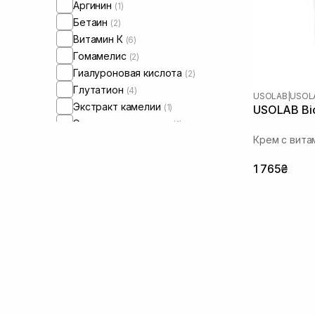
Аргинин
(1)
Бетаин
(2)
Витамин К
(6)
Гомамелис
(2)
Гиалуроновая кислота
(2)
Глутатион
(4)
USOLAB
|
USOLA
Экстракт камелии
(1)
USOLAB Bio
Экстракт портулака
(1)
Крем с вита
Экстракт центеллы азиатской
(5)
Керамиды
(3)
1 765₴
Ниацинамид
(4)
Масло ши
(1)
Пептиды
(5)
Сквалан
(3)
Транексамова кислота
(1)
Цинк
(2)