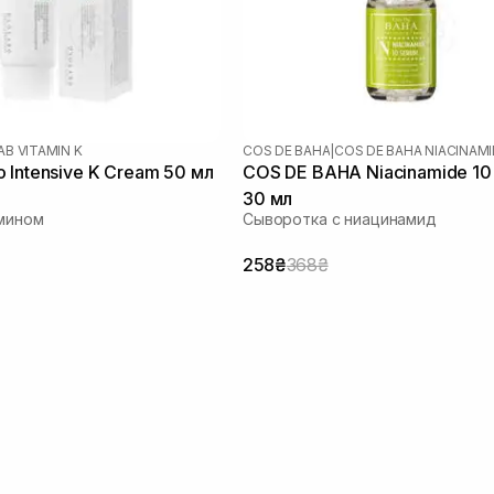
B VITAMIN K
COS DE BAHA
|
COS DE BAHA NIACINAMI
 Intensive K Cream 50 мл
COS DE BAHA Niacinamide 10
30 мл
мином
Сыворотка с ниацинамид
258₴
368₴