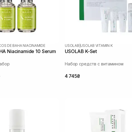
COS DE BAHA NIACINAMIDE
USOLAB
|
USOLAB VITAMIN K
A Niacinamide 10 Serum
USOLAB K-Set
набор
Набор средств с витамином
₴
4 745₴