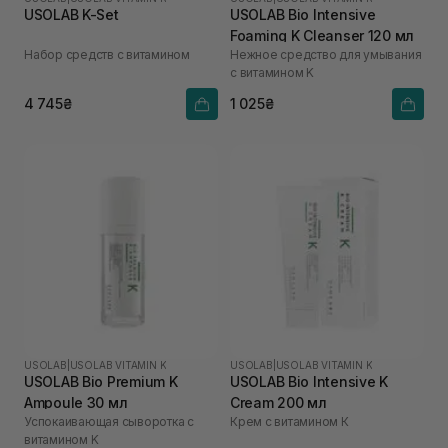
USOLAB K-Set
USOLAB Bio Intensive
Foaming K Cleanser 120 мл
Набор средств с витамином
Нежное средство для умывания
с витамином K
4 745₴
1 025₴
USOLAB
|
USOLAB VITAMIN K
USOLAB
|
USOLAB VITAMIN K
USOLAB Bio Premium K
USOLAB Bio Intensive K
Ampoule 30 мл
Cream 200 мл
Успокаивающая сыворотка с
Крем с витамином К
витамином K