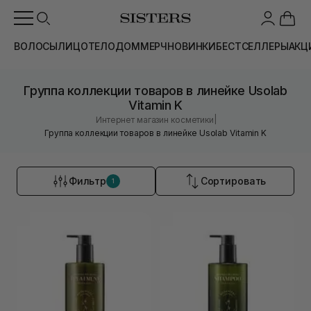
ВОЛОСЫ
ЛИЦО
ТЕЛО
ДОМ
МЕРЧ
НОВИНКИ
БЕСТСЕЛЛЕРЫ
АКЦ
Группа коллекции товаров в линейке Usolab
Vitamin K
|
Интернет магазин косметики
Группа коллекции товаров в линейке Usolab Vitamin K
Фильтр
Сортировать
1