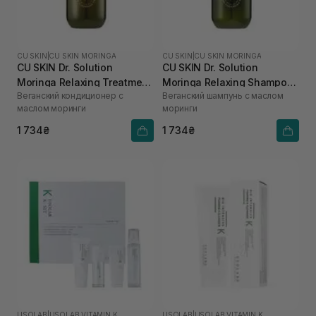
CU SKIN
|
CU SKIN MORINGA
CU SKIN
|
CU SKIN MORINGA
CU SKIN Dr. Solution
CU SKIN Dr. Solution
Moringa Relaxing Treatment
Moringa Relaxing Shampoo
Веганский кондиционер с
Веганский шампунь с маслом
400 мл
400 мл
маслом моринги
моринги
1 734₴
1 734₴
USOLAB
|
USOLAB VITAMIN K
USOLAB
|
USOLAB VITAMIN K