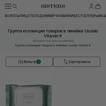
ВОЛОСЫ
ЛИЦО
ТЕЛО
ДОМ
МЕРЧ
НОВИНКИ
БЕСТСЕЛЛЕРЫ
АКЦ
Группа коллекции товаров в линейке Usolab
Vitamin K
|
Интернет магазин косметики
Группа коллекции товаров в линейке Usolab Vitamin K
Фильтр
Сортировать
2