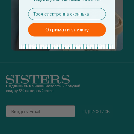
email
Отримати знижку
Подпишись на наши новости
и получай
скидку 5% на первый заказ
Email
підписатись