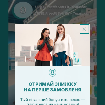
ОТРИМАЙ ЗНИЖКУ
НА ПЕРШЕ ЗАМОВЛЕНЯ
Твій вітальний бонус вже чекає —
підписуйся
на
наші новини!