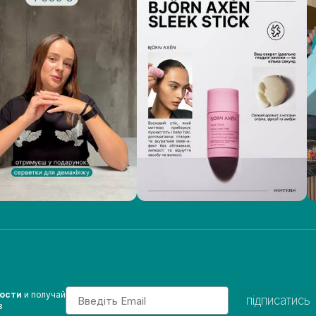
Email
вости
и получай
підписатись
з