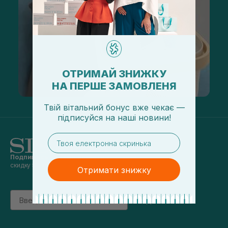
ОТРИМАЙ ЗНИЖКУ
НА ПЕРШЕ ЗАМОВЛЕНЯ
Твій вітальний бонус вже чекає —
підписуйся
на
наші новини!
email
Подпишись на наши новости
и получай
скидку 5% на первый заказ
Отримати знижку
Email
підписатись