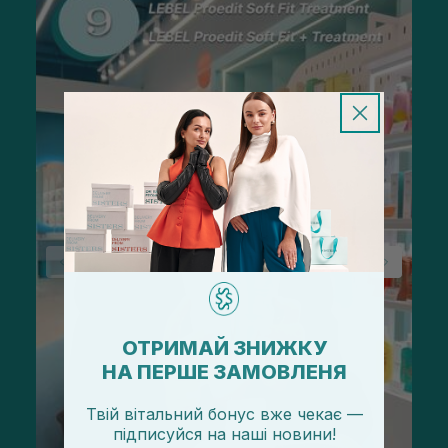
ОТРИМАЙ ЗНИЖКУ
НА ПЕРШЕ ЗАМОВЛЕНЯ
Твій вітальний бонус вже чекає —
підписуйся
на
наші новини!