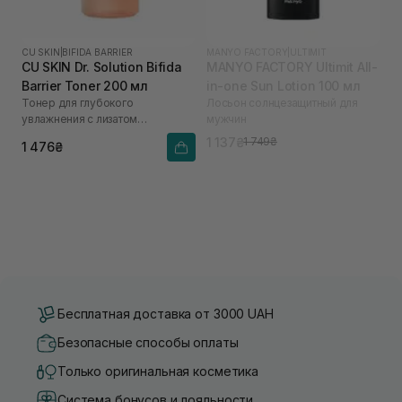
CU SKIN
|
BIFIDA BARRIER
MANYO FACTORY
|
ULTIMIT
CU SKIN Dr. Solution Bifida
MANYO FACTORY Ultimit All-
Barrier Toner 200 мл
in-one Sun Lotion 100 мл
Тонер для глубокого
Лосьон солнцезащитный для
увлажнения с лизатом
мужчин
бифидобактерий 85%
1 137₴
1 749₴
1 476₴
Бесплатная доставка от 3000 UAH
Безопасные способы оплаты
Только оригинальная косметика
Система бонусов и лояльности