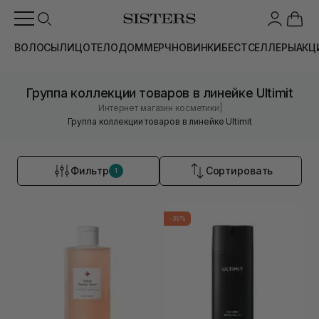
ВОЛОСЫ
ЛИЦО
ТЕЛО
ДОМ
МЕРЧ
НОВИНКИ
БЕСТСЕЛЛЕРЫ
АКЦ
Группа коллекции товаров в линейке Ultimit
|
Интернет магазин косметики
Группа коллекции товаров в линейке Ultimit
Фильтр
Сортировать
1
-35%