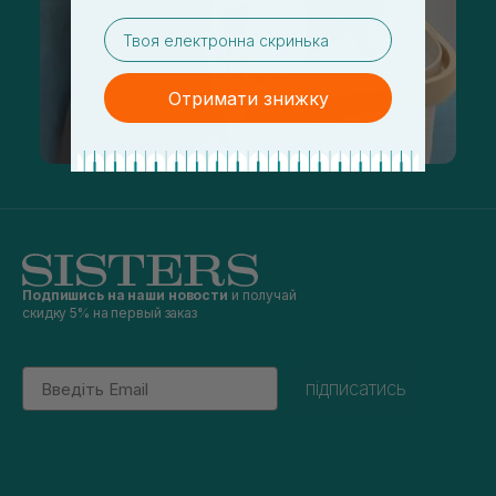
email
Отримати знижку
Подпишись на наши новости
и получай
скидку 5% на первый заказ
Email
підписатись