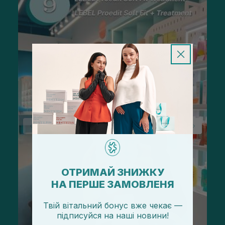
ОТРИМАЙ ЗНИЖКУ
НА ПЕРШЕ ЗАМОВЛЕНЯ
Твій вітальний бонус вже чекає —
підписуйся
на
наші новини!