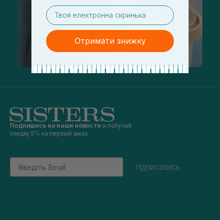
email
Отримати знижку
Подпишись на наши новости
и получай
скидку 5% на первый заказ
Email
підписатись