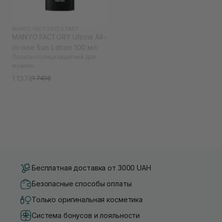
MANYO FACTORY
|
ULTIMIT
MANYO FACTORY Ultimit All-
in-one Sun Lotion 100 мл
Лосьон солнцезащитный для
мужчин
1 137₴
1 749₴
Бесплатная доставка от 3000 UAH
Безопасные способы оплаты
Только оригинальная косметика
Система бонусов и лояльности