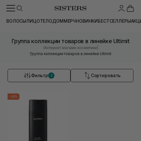
ВОЛОСЫ
ЛИЦО
ТЕЛО
ДОМ
МЕРЧ
НОВИНКИ
БЕСТСЕЛЛЕРЫ
АКЦ
Группа коллекции товаров в линейке Ultimit
|
Интернет магазин косметики
Группа коллекции товаров в линейке Ultimit
Фильтр
Сортировать
2
-35%