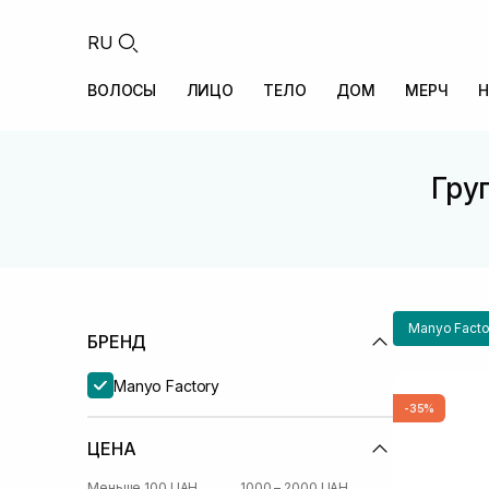
RU
ВОЛОСЫ
ЛИЦО
ТЕЛО
ДОМ
МЕРЧ
Н
Груп
Manyo Facto
БРЕНД
Manyo Factory
-35%
ЦЕНА
Меньше 100 UAH
1000 – 2000 UAH