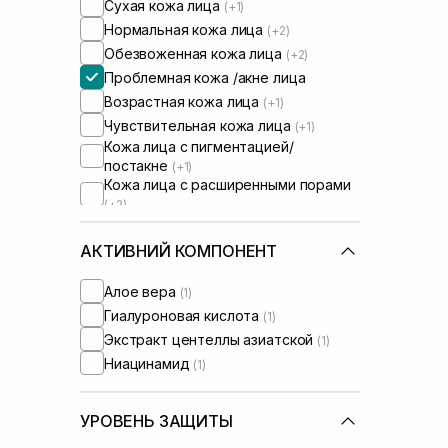
Сухая кожа лица
(+1)
Нормальная кожа лица
(+2)
Обезвоженная кожа лица
(+2)
Проблемная кожа /акне лица
Возрастная кожа лица
(+1)
Чувствительная кожа лица
(+1)
Кожа лица с пигментацией/
постакне
(+1)
Кожа лица с расширенными порами
(+2)
Кожа лица с нарушенным
барьером
(+2)
АКТИВНИЙ КОМПОНЕНТ
Алое вера
(1)
Гиалуроновая кислота
(1)
Экстракт центеллы азиатской
(1)
Ниацинамид
(1)
УРОВЕНЬ ЗАЩИТЫ