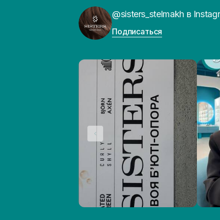
@sisters_stelmakh в Instag
Подписаться