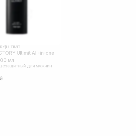
RY
|
ULTIMIT
ORY Ultimit All-in-one
100 мл
нцезащитный для мужчин
9₴