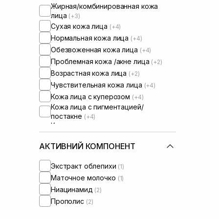
Жирная/комбинированная кожа
лица
(+3)
Сухая кожа лица
(+4)
Нормальная кожа лица
(+4)
Обезвоженная кожа лица
(+4)
Проблемная кожа /акне лица
(+2)
Возрастная кожа лица
(+2)
Чувствительная кожа лица
(+4)
Кожа лица с куперозом
(+4)
Кожа лица с пигментацией/
постакне
(+4)
Кожа лица с нарушенным
барьером
Кожа лица с нарушенным
АКТИВНИЙ КОМПОНЕНТ
микробиомом
(+2)
Экстракт облепихи
(1)
Маточное молочко
(1)
Ниацинамид
(2)
Прополис
(2)