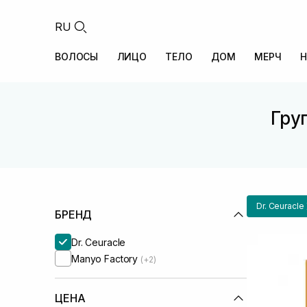
RU
ВОЛОСЫ
ЛИЦО
ТЕЛО
ДОМ
МЕРЧ
Н
Груп
Dr. Ceuracle
БРЕНД
Dr. Ceuracle
Manyo Factory
(+2)
ЦЕНА