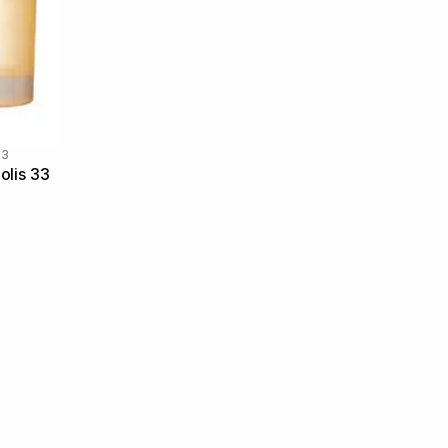
33
olis 33