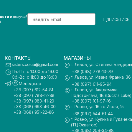
Email
вости
и получай
підписатись
з
КОНТАКТЫ
МАГАЗИНЫ
sisters.co.ua@gmail.com
г. Львов, ул. Степана Бандеры
Пн.-Пт. с 10:00 до 19:00
+38 (098) 778-13-79
Сб.-Вс. с 11:00 до 18:00
г. Львов, ул. Ивана Франка, 36
Менеджер
+38 (097) 611-95-94
+38 (097) 612-54-81
г. Львов, ул. Академика
+38 (097) 788-12-88
Подстригача, 1В (Duck's Lake)
+38 (097) 983-41-20
+38 (097) 101-97-16
+38 (068) 693-46-00
г. Ровно, ул. 16-го Июля, 15
+38 (068) 951-22-86
+38 (097) 544-61-44
г. Ровно, ул. Кулика и Гудачека
(ТЦ Экватор)
+38 (068) 209-34-88