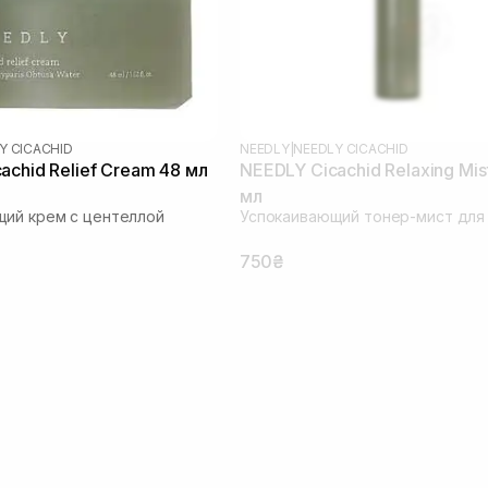
Y CICACHID
NEEDLY
|
NEEDLY CICACHID
achid Relief Cream 48 мл
NEEDLY Cicachid Relaxing Mis
мл
ий крем с центеллой
Успокаивающий тонер-мист для
750₴