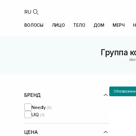
RU
ВОЛОСЫ
ЛИЦО
ТЕЛО
ДОМ
МЕРЧ
Н
Группа к
Инт
Обезвоженн
БРЕНД
Needly
(5)
UIQ
(3)
ЦЕНА