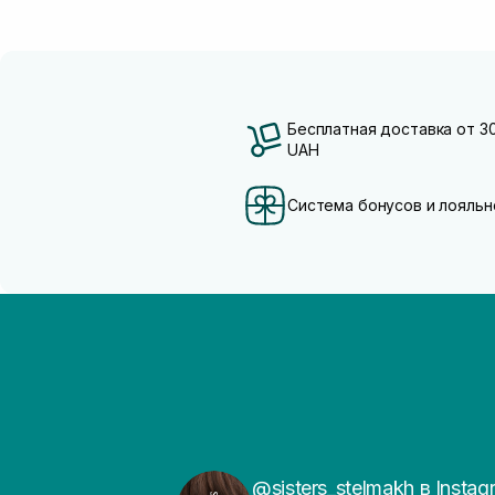
Бесплатная доставка от 3
UAH
Система бонусов и лояльн
@sisters_stelmakh в Instag