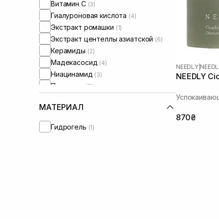
Витамин C
(3)
Гиалуроновая кислота
(4)
Экстракт ромашки
(1)
Экстракт центеллы азиатской
(6)
Керамиды
(2)
Мадекасосид
(4)
NEEDLY
|
NEEDL
Ниацинамид
(3)
NEEDLY Cic
Пантенол
(7)
Успокаивающ
МАТЕРИАЛ
870₴
Гидрогель
(1)