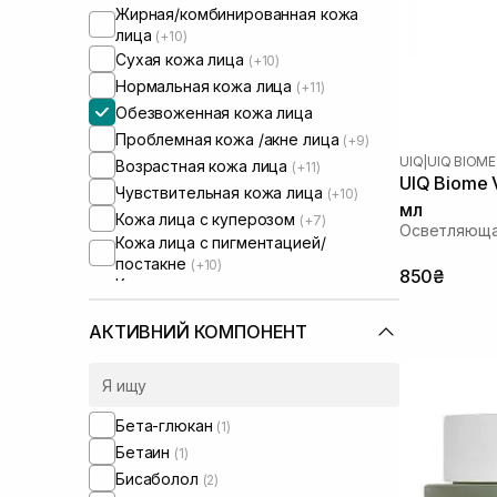
Жирная/комбинированная кожа
лица
(+10)
Сухая кожа лица
(+10)
Нормальная кожа лица
(+11)
Обезвоженная кожа лица
Проблемная кожа /акне лица
(+9)
UIQ
|
UIQ BIOME
Возрастная кожа лица
(+11)
UIQ Biome 
Чувствительная кожа лица
(+10)
мл
Кожа лица с куперозом
(+7)
Осветляюща
Кожа лица с пигментацией/
постакне
(+10)
850₴
Кожа лица с расширенными порами
(+10)
Кожа лица с нарушенным
АКТИВНИЙ КОМПОНЕНТ
барьером
(+8)
Кожа лица с нарушенным
микробиомом
(+7)
Сыворотки от постакне
(+2)
Бета-глюкан
(1)
От синяков под глазами
(+1)
Бетаин
(1)
Бисаболол
(2)