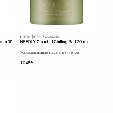
NEEDLY
|
NEEDLY CICACHID
erum 10
NEEDLY Cicachid Chilling Pad 70 шт
Успокаивающие пады с центелой
1 045₴