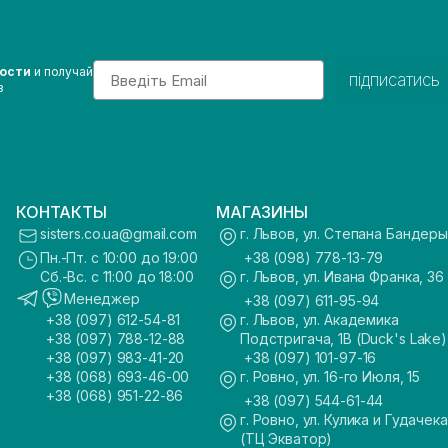
Email
вости
и получай
підписатись
з
КОНТАКТЫ
МАГАЗИНЫ
sisters.co.ua@gmail.com
г. Львов, ул. Степана Бандеры
Пн.-Пт. с 10:00 до 19:00
+38 (098) 778-13-79
Сб.-Вс. с 11:00 до 18:00
г. Львов, ул. Ивана Франка, 36
Менеджер
+38 (097) 611-95-94
+38 (097) 612-54-81
г. Львов, ул. Академика
+38 (097) 788-12-88
Подстригача, 1В (Duck's Lake)
+38 (097) 983-41-20
+38 (097) 101-97-16
+38 (068) 693-46-00
г. Ровно, ул. 16-го Июля, 15
+38 (068) 951-22-86
+38 (097) 544-61-44
г. Ровно, ул. Кулика и Гудачека
(ТЦ Экватор)