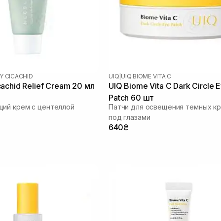
Y CICACHID
UIQ
|
UIQ BIOME VITA C
achid Relief Cream 20 мл
UIQ Biome Vita C Dark Circle 
Patch 60 шт
ий крем с центеллой
Патчи для освещения темных кр
под глазами
640₴