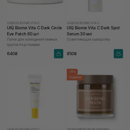
UIQ
|
UIQ BIOME VITA C
UIQ
|
UIQ BIOME VITA C
UIQ Biome Vita C Dark Circle
UIQ Biome Vita C Dark Spot
Eye Patch 60 шт
Serum 30 мл
Патчи для освещения темных
Осветляющая сыворотка
кругов под глазами
640₴
850₴
-35%
ПОДАРОК
UIQ
|
UIQ BIOME VITA C
I'M FROM
|
I'M FROM GINSENG