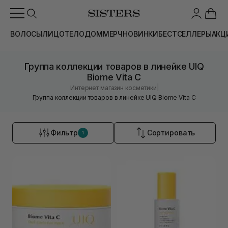
ВОЛОСЫ
ЛИЦО
ТЕЛО
ДОМ
МЕРЧ
НОВИНКИ
БЕСТСЕЛЛЕРЫ
АКЦ
Группа коллекции товаров в линейке UIQ
Biome Vita C
|
Интернет магазин косметики
Группа коллекции товаров в линейке UIQ Biome Vita C
Фильтр
Сортировать
1