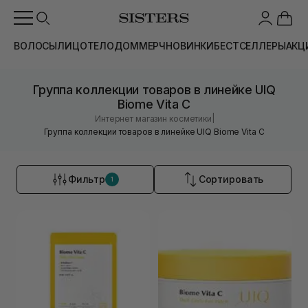
ВОЛОСЫ
ЛИЦО
ТЕЛО
ДОМ
МЕРЧ
НОВИНКИ
БЕСТСЕЛЛЕРЫ
АКЦ
Группа коллекции товаров в линейке UIQ
Biome Vita C
|
Интернет магазин косметики
Группа коллекции товаров в линейке UIQ Biome Vita C
Фильтр
Сортировать
1