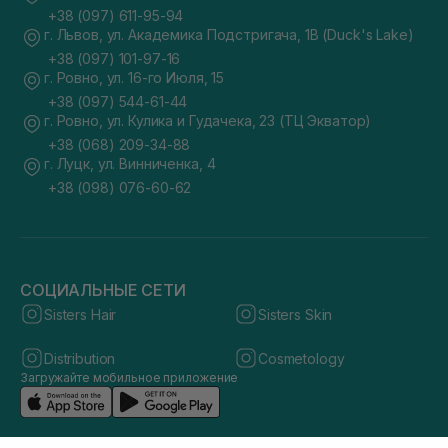
+38 (097) 611-95-94
г. Львов, ул. Академика Подстригача, 1В (Duck's Lake)
+38 (097) 101-97-16
г. Ровно, ул. 16-го Июля, 15
+38 (097) 544-61-44
г. Ровно, ул. Кулика и Гудачека, 23 (ТЦ Экватор)
+38 (068) 209-34-88
г. Луцк, ул. Винниченка, 4
+38 (098) 076-60-62
СОЦИАЛЬНЫЕ СЕТИ
Sisters Hair
Sisters Skin
Distribution
Cosmetology
Загружайте мобильное приложение