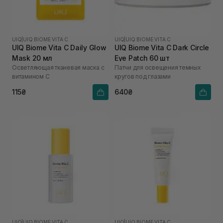
UIQ
|
UIQ BIOME VITA C
UIQ
|
UIQ BIOME VITA C
UIQ Biome Vita C Daily Glow
UIQ Biome Vita C Dark Circle
Mask 20 мл
Eye Patch 60 шт
Осветляющая тканевая маска с
Патчи для освещения темных
витамином C
кругов под глазами
115₴
640₴
UIQ
|
UIQ BIOME VITA C
UIQ
|
UIQ BIOME VITA C