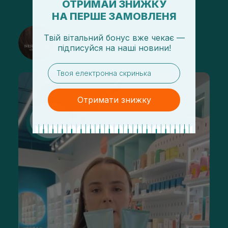
ОТРИМАЙ ЗНИЖКУ
НА ПЕРШЕ ЗАМОВЛЕНЯ
@sisters_stelmakh в Instagram
Твій вітальний бонус вже чекає —
підписуйся
на
наші новини!
Подписаться
email
Отримати знижку