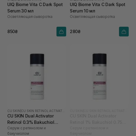
UIQ Biome Vita C Dark Spot
UIQ Biome Vita C Dark Spot
Serum 30 мл
Serum 10 мл
Осветляющая сыворотка
Осветляющая сыворотка
850₴
280₴
CU SKIN
|
CU SKIN RETINOL ACTIVATOR
CU SKIN
|
CU SKIN RETINOL ACTIVATOR
CU SKIN Dual Activator
CU SKIN Dual Activator
Retinol 0.3% Bakuchiol
Retinol 1% Bakuchiol 0.75%
Серум с ретинолом и
Серум с ретинолом и
0.75% 30 мл
30 мл
бакучиолом
бакучиолом