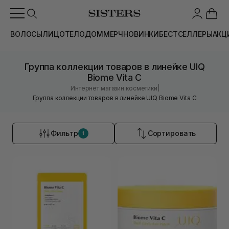
ВОЛОСЫ
ЛИЦО
ТЕЛО
ДОМ
МЕРЧ
НОВИНКИ
БЕСТСЕЛЛЕРЫ
АКЦ
Группа коллекции товаров в линейке UIQ
Biome Vita C
|
Интернет магазин косметики
Группа коллекции товаров в линейке UIQ Biome Vita C
Фильтр
Сортировать
1