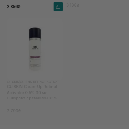
3 138₴
2 856₴
CU SKIN
|
CU SKIN RETINOL ACTIVATOR
CU SKIN Clean-Up Retinol
Activator 0.5% 30 мл
Сыворотка с ретинолом 0,5%
2 790₴