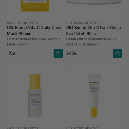
UIQ
|
UIQ BIOME VITA C
UIQ
|
UIQ BIOME VITA C
UIQ Biome Vita C Daily Glow
UIQ Biome Vita C Dark Circle
Mask 20 мл
Eye Patch 60 шт
Осветляющая тканевая маска с
Патчи для освещения темных
витамином C
кругов под глазами
115₴
640₴
UIQ
|
UIQ BIOME VITA C
UIQ
|
UIQ BIOME VITA C