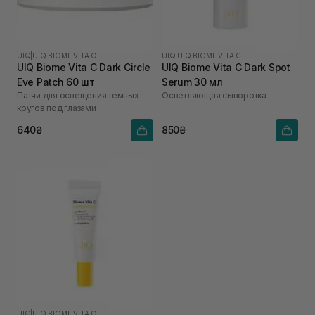
UIQ
|
UIQ BIOME VITA C
UIQ
|
UIQ BIOME VITA C
UIQ Biome Vita C Dark Circle
UIQ Biome Vita C Dark Spot
Eye Patch 60 шт
Serum 30 мл
Патчи для освещения темных
Осветляющая сыворотка
кругов под глазами
640₴
850₴
UIQ
|
UIQ BIOME VITA C