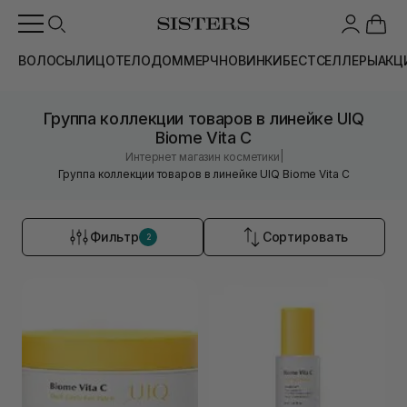
ВОЛОСЫ
ЛИЦО
ТЕЛО
ДОМ
МЕРЧ
НОВИНКИ
БЕСТСЕЛЛЕРЫ
АКЦ
Группа коллекции товаров в линейке UIQ
Biome Vita C
|
Интернет магазин косметики
Группа коллекции товаров в линейке UIQ Biome Vita C
Фильтр
Сортировать
2