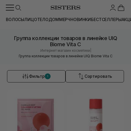
ВОЛОСЫ
ЛИЦО
ТЕЛО
ДОМ
МЕРЧ
НОВИНКИ
БЕСТСЕЛЛЕРЫ
АКЦ
Группа коллекции товаров в линейке UIQ
Biome Vita C
|
Интернет магазин косметики
Группа коллекции товаров в линейке UIQ Biome Vita C
Фильтр
Сортировать
1