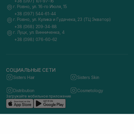
+38 (097) 101-97-16
г. Ровно, ул. 16-го Июля, 15
+38 (097) 544-61-44
г. Ровно, ул. Кулика и Гудачека, 23 (ТЦ Экватор)
+38 (068) 209-34-88
г. Луцк, ул. Винниченка, 4
+38 (098) 076-60-62
СОЦИАЛЬНЫЕ СЕТИ
Sisters Hair
Sisters Skin
Distribution
Cosmetology
Загружайте мобильное приложение