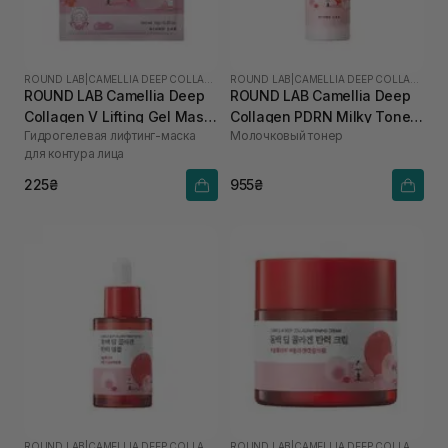
ROUND LAB
|
CAMELLIA DEEP COLLAGEN
ROUND LAB
|
CAMELLIA DEEP COLLAGEN
ROUND LAB Camellia Deep
ROUND LAB Camellia Deep
Collagen V Lifting Gel Mask
Collagen PDRN Milky Toner
Гидрогелевая лифтинг-маска
Молочковый тонер
1 шт
150 мл
для контура лица
225₴
955₴
ROUND LAB
|
CAMELLIA DEEP COLLAGEN
ROUND LAB
|
CAMELLIA DEEP COLLAGEN