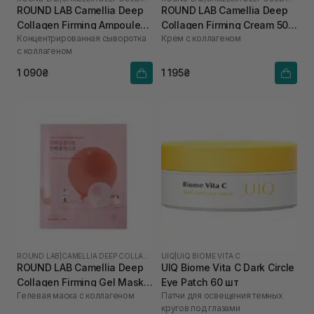
ROUND LAB Camellia Deep
ROUND LAB Camellia Deep
Collagen Firming Ampoule
Collagen Firming Cream 50
Концентрированная сыворотка
Крем с коллагеном
30 мл
мл
с коллагеном
1 090₴
1 195₴
ROUND LAB
|
CAMELLIA DEEP COLLAGEN
UIQ
|
UIQ BIOME VITA C
ROUND LAB Camellia Deep
UIQ Biome Vita C Dark Circle
Collagen Firming Gel Mask 1
Eye Patch 60 шт
Гелевая маска с коллагеном
Патчи для освещения темных
шт
кругов под глазами