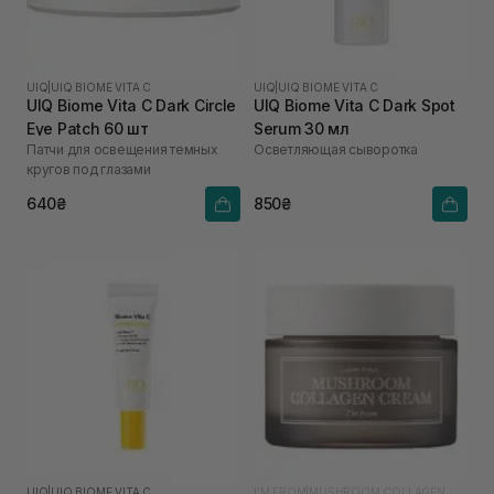
UIQ
|
UIQ BIOME VITA C
UIQ
|
UIQ BIOME VITA C
UIQ Biome Vita C Dark Circle
UIQ Biome Vita C Dark Spot
Eye Patch 60 шт
Serum 30 мл
Патчи для освещения темных
Осветляющая сыворотка
кругов под глазами
640₴
850₴
UIQ
|
UIQ BIOME VITA C
I'M FROM
|
MUSHROOM COLLAGEN