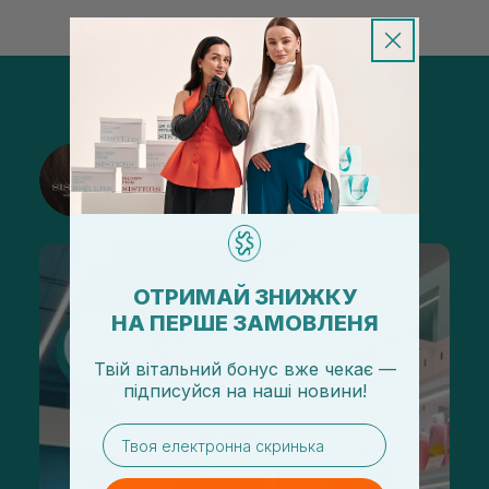
@sisters_stelmakh в Instagram
Подписаться
ОТРИМАЙ ЗНИЖКУ
НА ПЕРШЕ ЗАМОВЛЕНЯ
Твій вітальний бонус вже чекає —
підписуйся
на
наші новини!
email