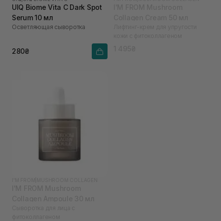
UIQ Biome Vita C Dark Spot
I'M FROM Mushroom
Serum 10 мл
Collagen Cream 50 мл
Осветляющая сыворотка
Лифтинг-крем для упругости
кожи с фитоколлагеном
1 495₴
280₴
I'M FROM
|
MUSHROOM COLLAGEN
I'M FROM Mushroom
Collagen Ampoule 30 мл
Сыворотка для лица с
фитоколлагеном