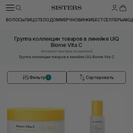
ВОЛОСЫ
ЛИЦО
ТЕЛО
ДОМ
МЕРЧ
НОВИНКИ
БЕСТСЕЛЛЕРЫ
АКЦ
Группа коллекции товаров в линейке UIQ
Biome Vita C
|
Интернет магазин косметики
Группа коллекции товаров в линейке UIQ Biome Vita C
Фильтр
Сортировать
1