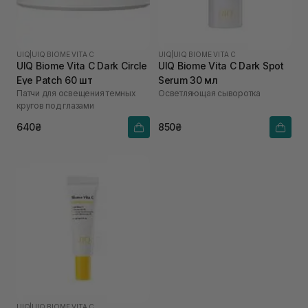
UIQ
|
UIQ BIOME VITA C
UIQ
|
UIQ BIOME VITA C
UIQ Biome Vita C Dark Circle
UIQ Biome Vita C Dark Spot
Eye Patch 60 шт
Serum 30 мл
Патчи для освещения темных
Осветляющая сыворотка
кругов под глазами
640₴
850₴
UIQ
|
UIQ BIOME VITA C