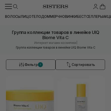
ВОЛОСЫ
ЛИЦО
ТЕЛО
ДОМ
МЕРЧ
НОВИНКИ
БЕСТСЕЛЛЕРЫ
АКЦ
Группа коллекции товаров в линейке UIQ
Biome Vita C
|
Интернет магазин косметики
Группа коллекции товаров в линейке UIQ Biome Vita C
Фильтр
Сортировать
1