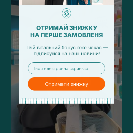
ОТРИМАЙ ЗНИЖКУ
НА ПЕРШЕ ЗАМОВЛЕНЯ
Твій вітальний бонус вже чекає —
підписуйся
на
наші новини!
email
Отримати знижку