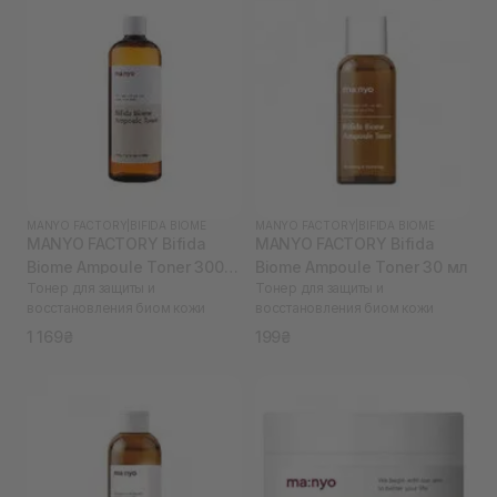
MANYO FACTORY
|
BIFIDA BIOME
MANYO FACTORY
|
BIFIDA BIOME
MANYO FACTORY Bifida
MANYO FACTORY Bifida
Biome Ampoule Toner 300
Biome Ampoule Toner 30 мл
Тонер для защиты и
Тонер для защиты и
мл
восстановления биом кожи
восстановления биом кожи
1 169₴
199₴