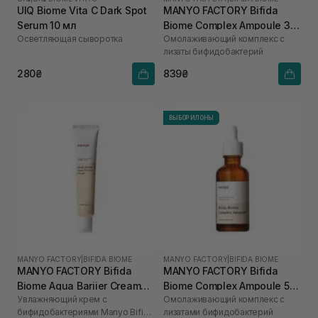
UIQ Biome Vita C Dark Spot
MANYO FACTORY Bifida
Serum 10 мл
Biome Complex Ampoule 30
Осветляющая сыворотка
Омолаживающий комплекс с
мл
лизаты бифидобактерий
280₴
839₴
ВЫБОР ИЛОНЫ
MANYO FACTORY
|
BIFIDA BIOME
MANYO FACTORY
|
BIFIDA BIOME
MANYO FACTORY Bifida
MANYO FACTORY Bifida
Biome Aqua Bariier Cream
Biome Complex Ampoule 50
Увлажняющий крем с
Омолаживающий комплекс с
80 мл
мл
бифидобактериями Manyo Bifida
лизатами бифидобактерий