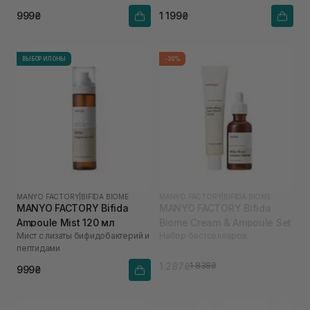
Biome Aqua Bariier Cream 80 ml
999₴
1 199₴
ВЫБОР ИЛОНЫ
-30%
MANYO FACTORY
|
BIFIDA BIOME
MANYO FACTORY
|
BIFIDA BIOME
MANYO FACTORY Bifida
MANYO FACTORY Bifida
Ampoule Mist 120 мл
Biome Cream & Ampoule Set
Мист с лизаты бифидобактерий и
Набор бестселлеров
пептидами
1 287₴
1 838₴
999₴