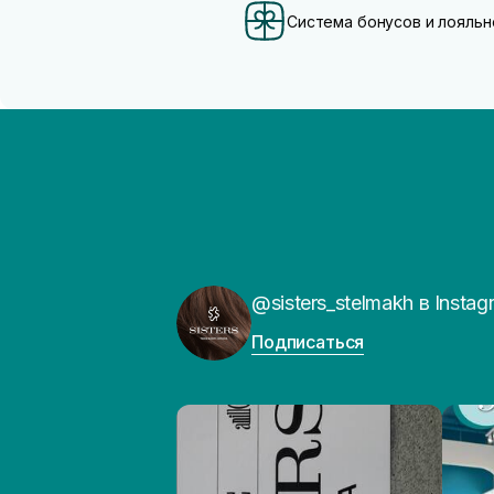
Система бонусов и лояльн
@sisters_stelmakh в Instag
Подписаться