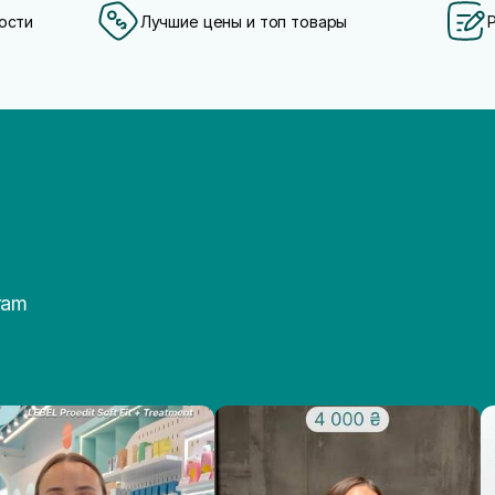
ости
Лучшие цены и топ товары
ram