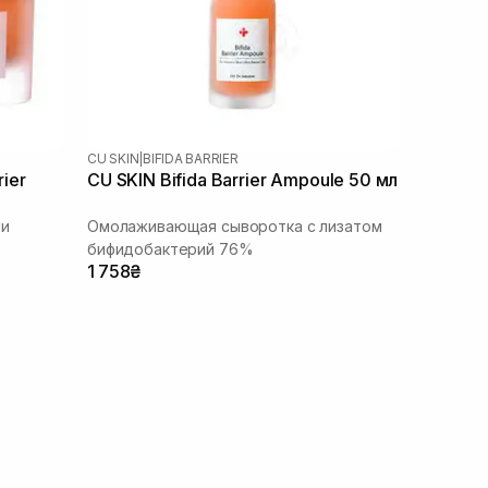
CU SKIN
|
BIFIDA BARRIER
rier
CU SKIN Bifida Barrier Ampoule 50 мл
ми
Омолаживающая сыворотка с лизатом
бифидобактерий 76%
1 758₴