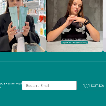
Email
вости
и получай
підписатись
з