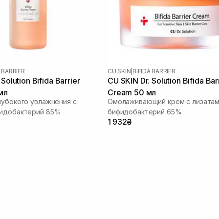
A BARRIER
CU SKIN
|
BIFIDA BARRIER
Solution Bifida Barrier
CU SKIN Dr. Solution Bifida Bar
мл
Cream 50 мл
лубокого увлажнения с
Омолаживающий крем с лизата
фидобактерий 85%
бифидобактерий 65%
1 932₴