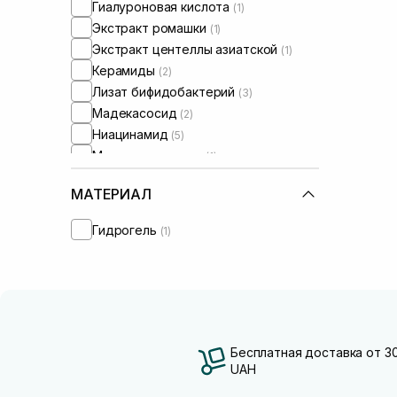
Гиалуроновая кислота
(1)
Экстракт ромашки
(1)
Экстракт центеллы азиатской
(1)
Керамиды
(2)
Лизат бифидобактерий
(3)
Мадекасосид
(2)
Ниацинамид
(5)
Масло макадамии
(1)
Масло ши
(1)
МАТЕРИАЛ
Пантенол
(3)
Пептиды
(1)
Гидрогель
(1)
Пребиотики
(1)
Пробиотики
(3)
Сквалан
(1)
Трипептид меди
(2)
Бесплатная доставка от 3
UAH