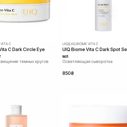
 VITA C
UIQ
|
UIQ BIOME VITA C
ita C Dark Circle Eye
UIQ Biome Vita C Dark Spot S
т
мл
свещения темных кругов
Осветляющая сыворотка
850₴