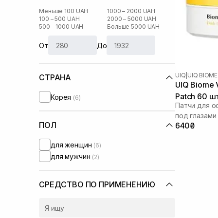
Меньше 100 UAH
1000 – 2000 UAH
100 – 500 UAH
2000 – 5000 UAH
500 – 1000 UAH
Больше 5000 UAH
От
До
UIQ
|
UIQ BIOME
СТРАНА
UIQ Biome V
Patch 60 ш
Корея
(6)
Патчи для о
под глазами
ПОЛ
640₴
для женщин
(6)
для мужчин
(2)
СРЕДСТВО ПО ПРИМЕНЕНИЮ