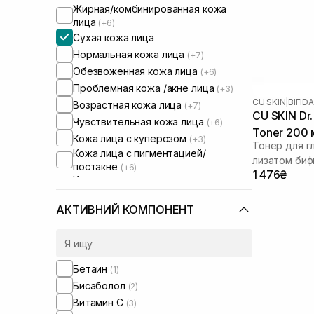
Жирная/комбинированная кожа
лица
(+6)
Сухая кожа лица
Нормальная кожа лица
(+7)
Обезвоженная кожа лица
(+6)
Проблемная кожа /акне лица
(+3)
CU SKIN
|
BIFID
Возрастная кожа лица
(+7)
CU SKIN Dr. 
Чувствительная кожа лица
(+6)
Toner 200 
Кожа лица с куперозом
(+3)
Тонер для г
Кожа лица с пигментацией/
лизатом би
постакне
(+6)
1 476₴
Кожа лица с расширенными порами
(+4)
Кожа лица с нарушенным
АКТИВНИЙ КОМПОНЕНТ
барьером
(+4)
Кожа лица с нарушенным
микробиомом
(+3)
Сыворотки от постакне
(+2)
Бетаин
(1)
От синяков под глазами
(+1)
Бисаболол
(2)
Витамин C
(3)