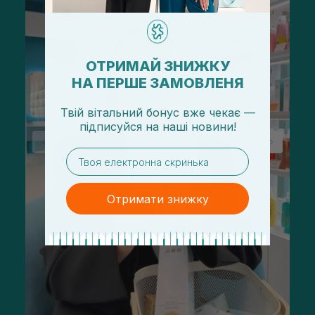
ОТРИМАЙ ЗНИЖКУ
НА ПЕРШЕ ЗАМОВЛЕНЯ
Твій вітальний бонус вже чекає —
підписуйся
на
наші новини!
email
Отримати знижку