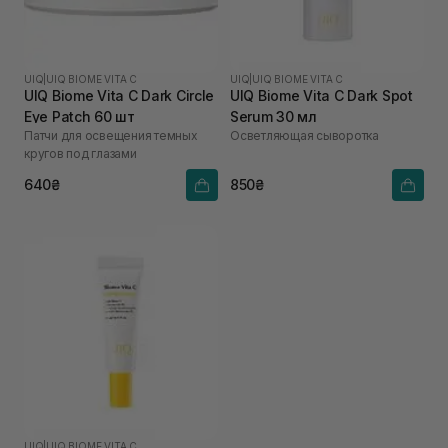
UIQ
|
UIQ BIOME VITA C
UIQ
|
UIQ BIOME VITA C
UIQ Biome Vita C Dark Circle
UIQ Biome Vita C Dark Spot
Eye Patch 60 шт
Serum 30 мл
Патчи для освещения темных
Осветляющая сыворотка
кругов под глазами
640₴
850₴
UIQ
|
UIQ BIOME VITA C