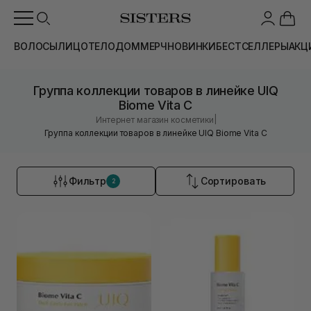
ВОЛОСЫ
ЛИЦО
ТЕЛО
ДОМ
МЕРЧ
НОВИНКИ
БЕСТСЕЛЛЕРЫ
АКЦ
Группа коллекции товаров в линейке UIQ
Biome Vita C
|
Интернет магазин косметики
Группа коллекции товаров в линейке UIQ Biome Vita C
Фильтр
Сортировать
2