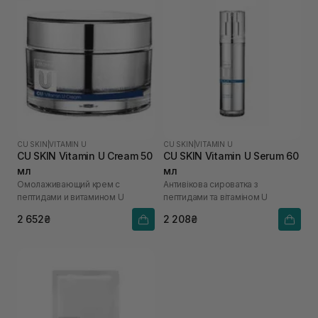
CU SKIN
|
VITAMIN U
CU SKIN
|
VITAMIN U
CU SKIN Vitamin U Cream 50
CU SKIN Vitamin U Serum 60
мл
мл
Омолаживающий крем с
Антивікова сироватка з
пептидами и витамином U
пептидами та вітаміном U
2 652₴
2 208₴