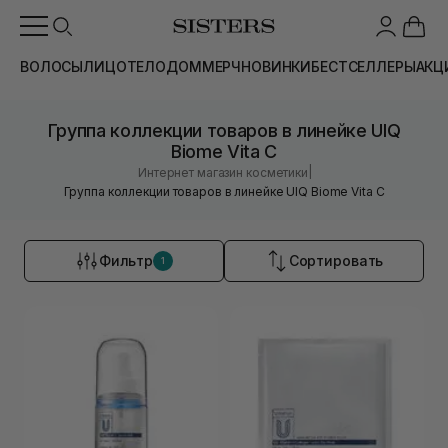
ВОЛОСЫ
ЛИЦО
ТЕЛО
ДОМ
МЕРЧ
НОВИНКИ
БЕСТСЕЛЛЕРЫ
АКЦ
Группа коллекции товаров в линейке UIQ
Biome Vita C
|
Интернет магазин косметики
Группа коллекции товаров в линейке UIQ Biome Vita C
Фильтр
Сортировать
1