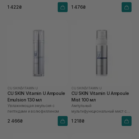
1 422₴
1 476₴
CU SKIN
|
VITAMIN U
CU SKIN
|
VITAMIN U
CU SKIN Vitamin U Ampoule
CU SKIN Vitamin U Ampoule
Emulsion 130 мл
Mist 100 мл
Увлажняющая эмульсия с
Ампульный
пептидами и волюфиллином
мультифункциональный мист с
витамином U
2 466₴
1 218₴