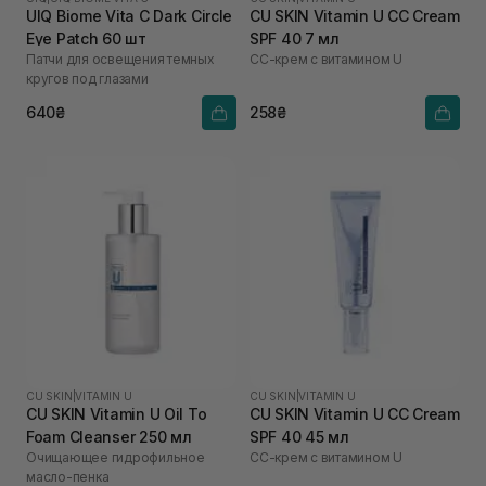
UIQ Biome Vita C Dark Circle
CU SKIN Vitamin U CC Cream
Eye Patch 60 шт
SPF 40 7 мл
Патчи для освещения темных
СС-крем с витамином U
кругов под глазами
640₴
258₴
CU SKIN
|
VITAMIN U
CU SKIN
|
VITAMIN U
CU SKIN Vitamin U Oil To
CU SKIN Vitamin U CC Cream
Foam Cleanser 250 мл
SPF 40 45 мл
Очищающее гидрофильное
СС-крем с витамином U
масло-пенка