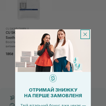
CU SKIN
|
VITAMIN U
CU SKIN Vitamin U Essence
Soothing Mask
Восстанавливающая маска с
витамином U
186₴
ОТРИМАЙ ЗНИЖКУ
НА ПЕРШЕ ЗАМОВЛЕНЯ
Бесплатная доставка от 3000 UAH
Твій вітальний бонус вже чекає —
Безопасные способы оплаты