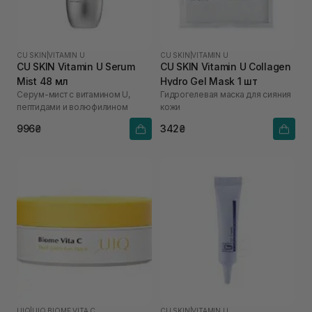
CU SKIN
|
VITAMIN U
CU SKIN
|
VITAMIN U
CU SKIN Vitamin U Serum
CU SKIN Vitamin U Collagen
Mist 48 мл
Hydro Gel Mask 1 шт
Серум-мист с витамином U,
Гидрогелевая маска для сияния
пептидами и волюфилином
кожи
996₴
342₴
UIQ
|
UIQ BIOME VITA C
CU SKIN
|
VITAMIN U