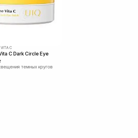
 VITA C
ita C Dark Circle Eye
т
свещения темных кругов