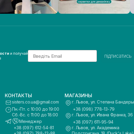
Email
вости
и получай
підписатись
з
КОНТАКТЫ
МАГАЗИНЫ
sisters.co.ua@gmail.com
г. Львов, ул. Степана Бандеры
Пн.-Пт. с 10:00 до 19:00
+38 (098) 778-13-79
Сб.-Вс. с 11:00 до 18:00
г. Львов, ул. Ивана Франка, 36
Менеджер
+38 (097) 611-95-94
+38 (097) 612-54-81
г. Львов, ул. Академика
+38 (097) 788-12-88
Подстригача, 1В (Duck's Lake)