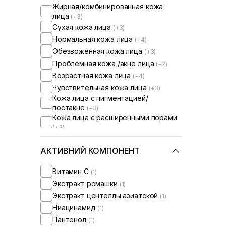
Жирная/комбинированная кожа
лица
(+3)
Сухая кожа лица
(+3)
Нормальная кожа лица
(+4)
Обезвоженная кожа лица
(+3)
Проблемная кожа /акне лица
(+2)
Возрастная кожа лица
(+4)
Чувствительная кожа лица
(+3)
Кожа лица с пигментацией/
постакне
(+3)
Кожа лица с расширенными порами
(+3)
Кожа лица с нарушенным
барьером
АКТИВНИЙ КОМПОНЕНТ
Сыворотки от постакне
(+2)
От синяков под глазами
(+1)
Витамин C
(1)
Экстракт ромашки
(1)
Экстракт центеллы азиатской
(1)
Ниацинамид
(1)
Пантенол
(1)