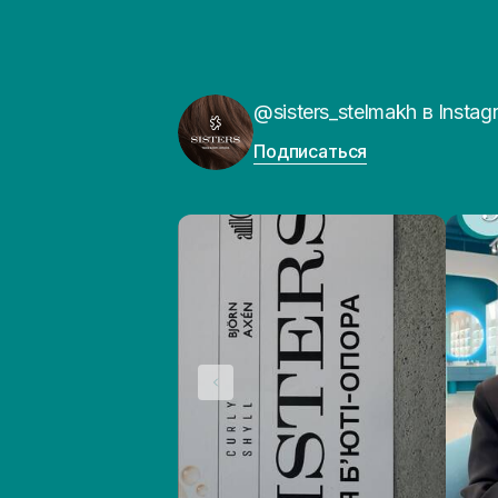
@sisters_stelmakh в Instag
Подписаться