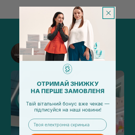
@sisters_stelmakh в Instagram
Подписаться
ОТРИМАЙ ЗНИЖКУ
НА ПЕРШЕ ЗАМОВЛЕНЯ
Твій вітальний бонус вже чекає —
підписуйся
на
наші новини!
email