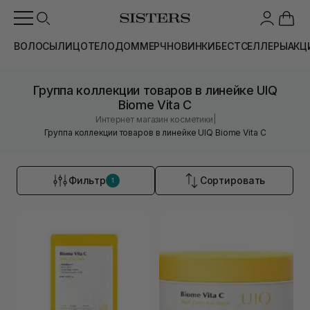
ВОЛОСЫ
ЛИЦО
ТЕЛО
ДОМ
МЕРЧ
НОВИНКИ
БЕСТСЕЛЛЕРЫ
АКЦ
Группа коллекции товаров в линейке UIQ
Biome Vita C
|
Интернет магазин косметики
Группа коллекции товаров в линейке UIQ Biome Vita C
Фильтр
Сортировать
1