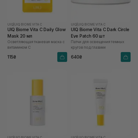
UIQ
|
UIQ BIOME VITA C
UIQ
|
UIQ BIOME VITA C
UIQ Biome Vita C Daily Glow
UIQ Biome Vita C Dark Circle
Mask 20 мл
Eye Patch 60 шт
Осветляющая тканевая маска с
Патчи для освещения темных
витамином C
кругов под глазами
115₴
640₴
UIQ
|
UIQ BIOME VITA C
UIQ
|
UIQ BIOME VITA C